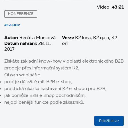
Video:
43:21
KONFERENCE
#E-SHOP
Autor:
Renáta Munková
Verze
K2 luna
K2 gaia
K2
Datum nahrání:
28. 11.
ori
2017
Získáte základní know-how v oblasti elektronického B2B
prodeje přes Informační systém K2.
Obsah webináře:
proč je důležité mít B2B e-shop,
praktická ukázka nastavení K2 e-shopu pro B2B,
jak pomůže B2B e-shop obchodníkům,
nejoblíbenější funkce podle zákazníků.
Položit dotaz