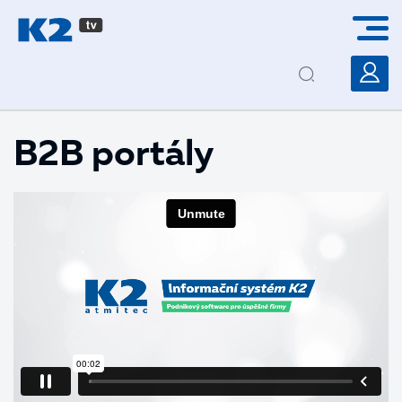
PŘESKOČIT NAVIGACI
B2B portály