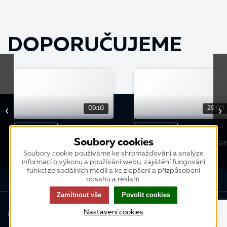
DOPORUČUJEME
09:10
29:00
WEBINÁŘ
WEBINÁŘ
Soubory cookies
K2 e-shop - Jak prodávat
Modul Věrnostní progra
sadu zboží
nejen pro K2 e-shop
Soubory cookie používáme ke shromažďování a analýze
informací o výkonu a používání webu, zajištění fungování
funkcí ze sociálních médií a ke zlepšení a přizpůsobení
obsahu a reklam.
Zamítnout vše
Povolit cookies
Nastavení cookies
© 2013-2026 K2 atmitec s.r.o., všechna práva vyhrazena
Cookies
|
Přístupnost