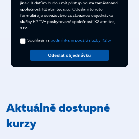
jinak. K datům budou mít přístup pouze zaměstnanci
společnosti K2 atmitec s.r.o. Odeslání tohoto
formuláře je považováno za závaznou objednávku
služby K2 TV+ poskytované společností K2 atmitec,
s.r.o.
Souhlasím s
podmínkami použití služby K2 tv+
Odeslat objednávku
Aktuálně dostupné
kurzy