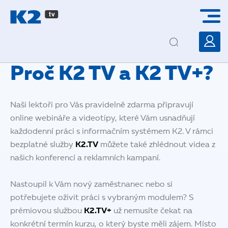
PŘESKOČIT NAVIGACI
Proč K2 TV a K2 TV+?
Naši lektoři pro Vás pravidelně zdarma připravují
online webináře a videotipy, které Vám usnadňují
každodenní práci s informačním systémem K2. V rámci
bezplatné služby
K2.TV
můžete také zhlédnout videa z
našich konferencí a reklamních kampaní.
Nastoupil k Vám nový zaměstnanec nebo si
potřebujete oživit práci s vybraným modulem? S
prémiovou službou
K2.TV+
už nemusíte čekat na
konkrétní termín kurzu, o který byste měli zájem. Místo