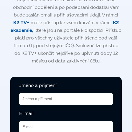
obchodní oddělení a po podepsání dodatku Vám
bude zaslán email s přihlašovacími údaji. V rámci
K2 TV+
máte přístup ke všem kurzům v rámci
K2
akademie,
které jsou na portále k dispozici. Přístup
platí pro všechny uživatele přihlášené pod vaší
firmou (tj. pod stejným IČO). Smluvně lze přístup
do K2.TV+ ukončit nejdříve po uplynutí doby 12
měsíců od data zaktivnění účtu.
Jméno a příjmení
E-mail