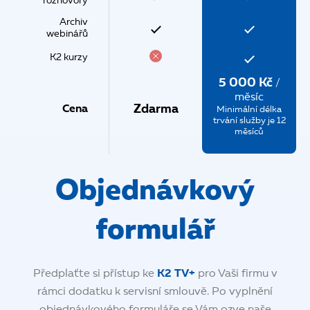
rozhovory
Archiv
webinářů
K2 kurzy
5 000 Kč
/
měsíc
Cena
Zdarma
Minimální délka
trvání služby je 12
měsíců
Objednávkový
formulář
Předplaťte si přístup ke
K2 TV+
pro Vaši firmu v
rámci dodatku k servisní smlouvě. Po vyplnění
objednávkového formuláře se Vám ozve naše