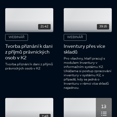
21:42
39:16
WEBINÁŘ
WEBINÁŘ
Tvorba přiznání k dani
Inventury přes více
z příjmů právnických
skladů
osob v K2
Pro všechny, kteří pracují s
modulem Inventury v
Tvorba přiznání k dani z příjmů
informačním systému K2.
právnických osob v K2
Ukážeme si postup zpracování
inventury v systému K2, v
případě, kdy se jedná o
Inventuru v rámci více skladů
najednou.
13
7:48