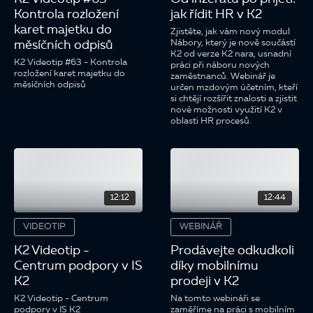
Kontrola rozložení
jak řídit HR v K2
karet majetku do
Zjistěte, jak vám nový modul
Nábory, který je nově součástí
měsíčních odpisů
K2 od verze K2 nara, usnadní
K2 Videotip #63 - Kontrola
práci při náboru nových
rozložení karet majetku do
zaměstnanců. Webinář je
měsíčních odpisů
určen mzdovým účetním, kteří
si chtějí rozšířit znalosti a zjistit
nové možnosti využití K2 v
oblasti HR procesů.
12:12
12:44
VIDEOTIP
WEBINÁŘ
K2 Videotip -
Prodávejte odkudkoli
Centrum podpory v IS
díky mobilnímu
K2
prodeji v K2
K2 Videotip - Centrum
Na tomto webináři se
podpory v IS K2
zaměříme na práci s mobilním