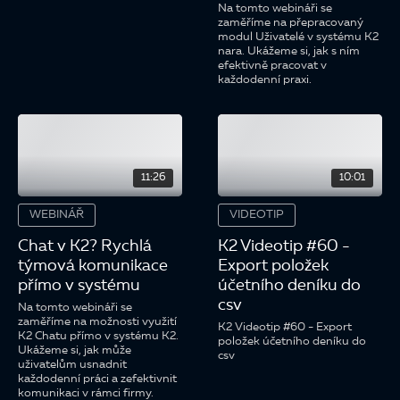
Na tomto webináři se
zaměříme na přepracovaný
modul Uživatelé v systému K2
nara. Ukážeme si, jak s ním
efektivně pracovat v
každodenní praxi.
11:26
10:01
WEBINÁŘ
VIDEOTIP
Chat v K2? Rychlá
K2 Videotip #60 -
týmová komunikace
Export položek
přímo v systému
účetního deníku do
csv
Na tomto webináři se
zaměříme na možnosti využití
K2 Videotip #60 - Export
K2 Chatu přímo v systému K2.
položek účetního deníku do
Ukážeme si, jak může
csv
uživatelům usnadnit
každodenní práci a zefektivnit
komunikaci v rámci firmy.