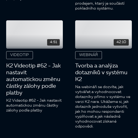
prodejem, který je součástí
pokladního systému.
4:51
42:10
VIDEOTIP
WEBINÁŘ
K2 Videotip #62 - Jak
Tvorba a analýza
nastavit
dotazníků v systému
automatickou změnu
K2
částky zálohy podle
Na webináři se dozvíte, jak
vytvářet a vyhodnocovat
platby
dotazníky přímo v systému ve
K2 Videotip #62 - Jak nastavit
verzi K2 nara. Ukážeme si, jak
automatickou změnu částky
dotazník jednoduše vytvořit,
zálohy podle platby
jak ho mohou respondenti
vyplňovat a jak následně
vyhodnocovat získané
odpovědi.