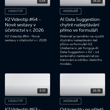
5:54
14:25
VIDEOTIP
WEBINÁŘ
K2 Videotip #64 -
AI Data Suggestion:
Nové sestavy v
chytré našeptávání
účetnictví v r. 2026
přímo ve formuláři
K2 Videotip #64 - Nové
Webinář je zaměřen na využití
sestavy v účetnictví v r. 2026
chytrého našeptávání dat
přímo ve formuláři K2.
Ukážeme si, jak funguje AI
Data Suggestion v K2 – od
správného nastavení až po
trénování a údržbu vlastního
modelu.
6:33
25:36
VIDEOTIP
WEBINÁŘ
K2 Videotip #63 -
Od inzerátu po přijetí: