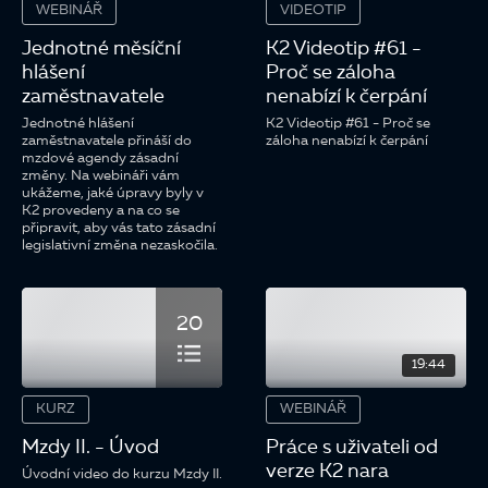
WEBINÁŘ
VIDEOTIP
Jednotné měsíční
K2 Videotip #61 -
hlášení
Proč se záloha
zaměstnavatele
nenabízí k čerpání
Jednotné hlášení
K2 Videotip #61 - Proč se
zaměstnavatele přináší do
záloha nenabízí k čerpání
mzdové agendy zásadní
změny. Na webináři vám
ukážeme, jaké úpravy byly v
K2 provedeny a na co se
připravit, aby vás tato zásadní
legislativní změna nezaskočila.
20
19:44
KURZ
WEBINÁŘ
Mzdy II. - Úvod
Práce s uživateli od
verze K2 nara
Úvodní video do kurzu Mzdy II.