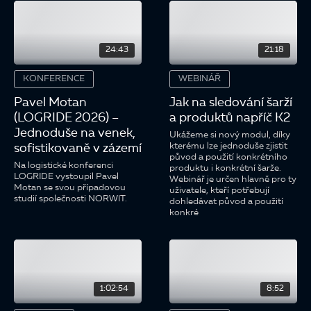
24:43
21:18
KONFERENCE
WEBINÁŘ
Pavel Motan
Jak na sledování šarží
(LOGRIDE 2026) –
a produktů napříč K2
Jednoduše na venek,
Ukážeme si nový modul, díky
kterému lze jednoduše zjistit
sofistikovaně v zázemí
původ a použití konkrétního
Na logistické konferenci
produktu i konkrétní šarže.
LOGRIDE vystoupil Pavel
Webinář je určen hlavně pro ty
Motan se svou případovou
uživatele, kteří potřebují
studií společnosti NORWIT.
dohledávat původ a použití
konkré
1:02:54
8:52