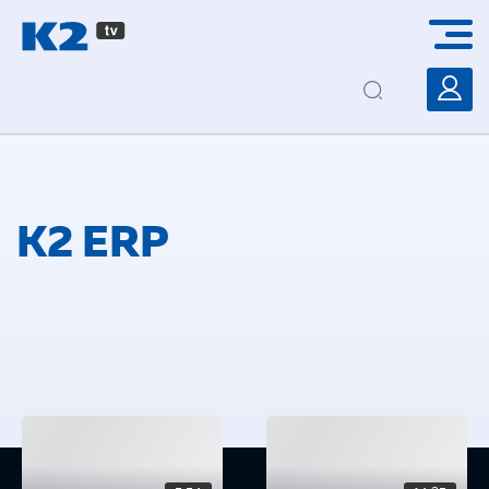
PŘESKOČIT NAVIGACI
K2 ERP