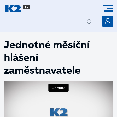
PŘESKOČIT NAVIGACI
Jednotné měsíční
hlášení
zaměstnavatele