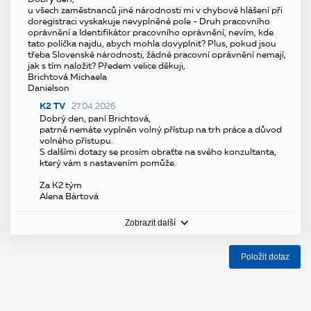
u všech zaměstnanců jiné národnosti mi v chybové hlášení při
doregistraci vyskakuje nevyplněné pole - Druh pracovního
oprávnění a Identifikátor pracovního oprávnění, nevím, kde
tato políčka najdu, abych mohla dovyplnit? Plus, pokud jsou
třeba Slovenské národnosti, žádné pracovní oprávnění nemají,
jak s tím naložit? Předem velice děkuji,
Brichtová Michaela
Danielson
K2 TV
27.04.2026
Dobrý den, paní Brichtová,
patrně nemáte vyplněn volný přístup na trh práce a důvod
volného přístupu.
S dalšími dotazy se prosím obraťte na svého konzultanta,
který vám s nastavením pomůže.
Za K2 tým
Alena Bártová
Zobrazit další
Položit dotaz