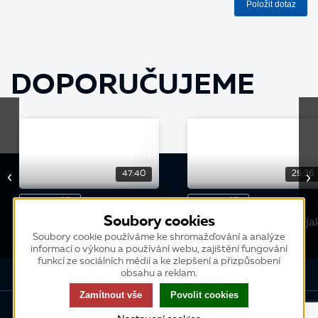
Položit dotaz
DOPORUČUJEME
47:40
25:36
WEBINÁŘ
WEBINÁŘ
Soubory cookies
Legislativa 2025: Co se
Od inzerátu po přijetí: ja
změnilo k 1. 1. 2025
řídit HR v K2
Soubory cookie používáme ke shromažďování a analýze
informací o výkonu a používání webu, zajištění fungování
funkcí ze sociálních médií a ke zlepšení a přizpůsobení
obsahu a reklam.
Zamítnout vše
Povolit cookies