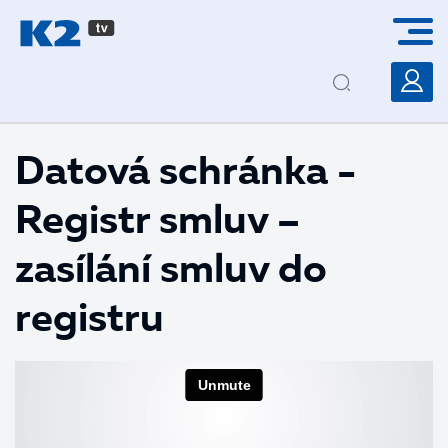
PŘESKOČIT NAVIGACI
Datová schránka -
Registr smluv –
zasílání smluv do
registru