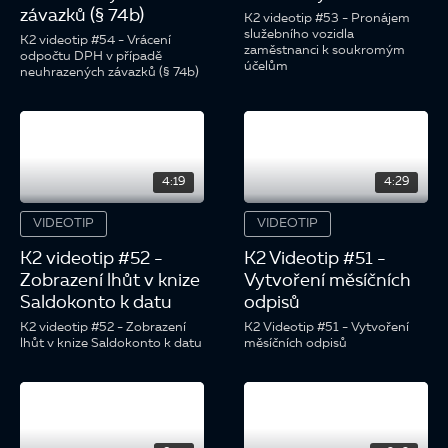
závazků (§ 74b)
K2 videotip #53 - Pronájem
služebního vozidla
K2 videotip #54 - Vrácení
zaměstnanci k soukromým
odpočtu DPH v případě
účelům
neuhrazených závazků (§ 74b)
4:19
4:29
VIDEOTIP
VIDEOTIP
K2 videotip #52 -
K2 Videotip #51 -
Zobrazení lhůt v knize
Vytvoření měsíčních
Saldokonto k datu
odpisů
K2 videotip #52 - Zobrazení
K2 Videotip #51 - Vytvoření
lhůt v knize Saldokonto k datu
měsíčních odpisů