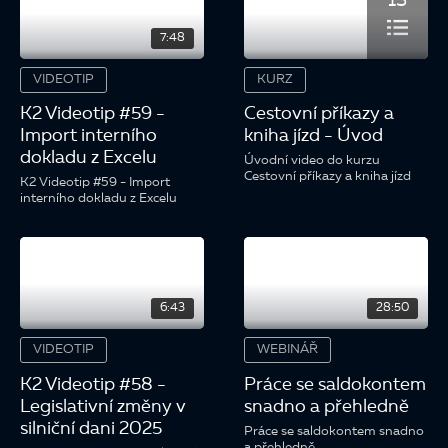
13
7:48
VIDEOTIP
KURZ
K2 Videotip #59 -
Cestovní příkazy a
Import interního
kniha jízd - Úvod
dokladu z Excelu
Úvodní video do kurzu
Cestovní příkazy a kniha jízd
K2 Videotip #59 - Import
interního dokladu z Excelu
6:43
28:50
VIDEOTIP
WEBINÁŘ
K2 Videotip #58 -
Práce se saldokontem
Legislativní změny v
snadno a přehledně
silniční dani 2025
Práce se saldokontem snadno
a přehledně