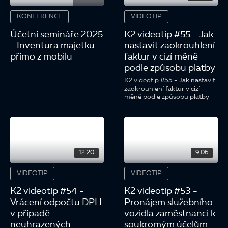
KONFERENCE
VIDEOTIP
Účetní semináře 2025
K2 videotip #55 - Jak
- Inventura majetku
nastavit zaokrouhlení
přímo z mobilu
faktur v cizí měně
podle způsobu platby
K2 videotip #55 - Jak nastavit
zaokrouhlení faktur v cizí
měně podle způsobu platby
12:20
9:06
VIDEOTIP
VIDEOTIP
K2 videotip #54 -
K2 videotip #53 -
Vrácení odpočtu DPH
Pronájem služebního
v případě
vozidla zaměstnanci k
neuhrazených
soukromým účelům