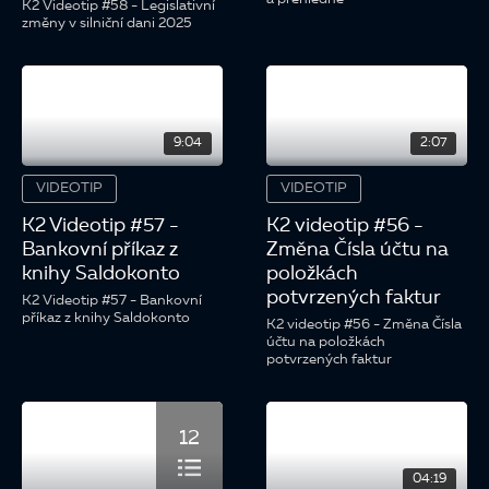
K2 Videotip #58 - Legislativní
změny v silniční dani 2025
9:04
2:07
VIDEOTIP
VIDEOTIP
K2 Videotip #57 -
K2 videotip #56 -
Bankovní příkaz z
Změna Čísla účtu na
knihy Saldokonto
položkách
potvrzených faktur
K2 Videotip #57 - Bankovní
příkaz z knihy Saldokonto
K2 videotip #56 - Změna Čísla
účtu na položkách
potvrzených faktur
12
04:19