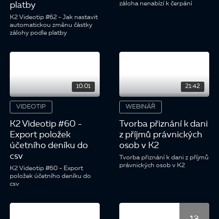
záloha nenabízí k čerpání
platby
K2 Videotip #62 - Jak nastavit
automatickou změnu částky
zálohy podle platby
10:01
21:42
VIDEOTIP
WEBINÁŘ
K2 Videotip #60 -
Tvorba přiznání k dani
Export položek
z příjmů právnických
účetního deníku do
osob v K2
csv
Tvorba přiznání k dani z příjmů
právnických osob v K2
K2 Videotip #60 - Export
položek účetního deníku do
csv