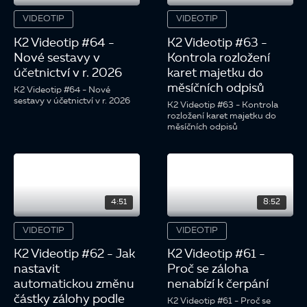
VIDEOTIP
VIDEOTIP
K2 Videotip #64 -
K2 Videotip #63 -
Nové sestavy v
Kontrola rozložení
účetnictví v r. 2026
karet majetku do
měsíčních odpisů
K2 Videotip #64 - Nové
sestavy v účetnictví v r. 2026
K2 Videotip #63 - Kontrola
rozložení karet majetku do
měsíčních odpisů
4:51
8:52
VIDEOTIP
VIDEOTIP
K2 Videotip #62 - Jak
K2 Videotip #61 -
nastavit
Proč se záloha
automatickou změnu
nenabízí k čerpání
částky zálohy podle
K2 Videotip #61 - Proč se