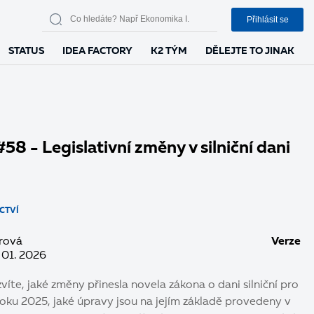
Přihlásit se
STATUS
IDEA FACTORY
K2 TÝM
DĚLEJTE TO JINAK
58 - Legislativní změny v silniční dani
CTVÍ
rová
Verze
 01. 2026
víte, jaké změny přinesla novela zákona o dani silniční pro
oku 2025, jaké úpravy jsou na jejím základě provedeny v