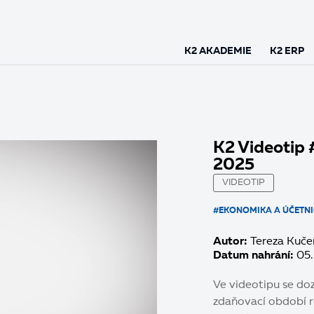
K2 AKADEMIE
K2 ERP
K2 Videotip #
2025
VIDEOTIP
#EKONOMIKA A ÚČETNI
Autor:
Tereza Kuče
Datum nahrání:
05.
Ve videotipu se doz
zdaňovací období r