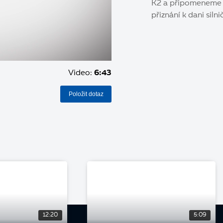
K2 a připomeneme s
přiznání k dani silnič
Video:
6:43
Položit dotaz
12:20
5:09