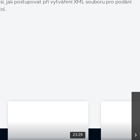
i, jak postupovat při vytváření XML souboru pro podání
ní.
23:29