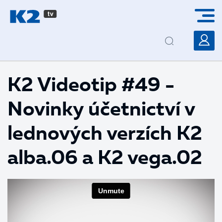
PŘESKOČIT NAVIGACI
K2 Videotip #49 -
Novinky účetnictví v
lednových verzích K2
alba.06 a K2 vega.02