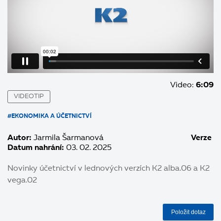
Video:
6:09
VIDEOTIP
#EKONOMIKA A ÚČETNICTVÍ
Autor:
Jarmila Šarmanová
Verze
Datum nahrání:
03. 02. 2025
Novinky účetnictví v lednových verzích K2 alba.06 a K2
vega.02
Položit dotaz