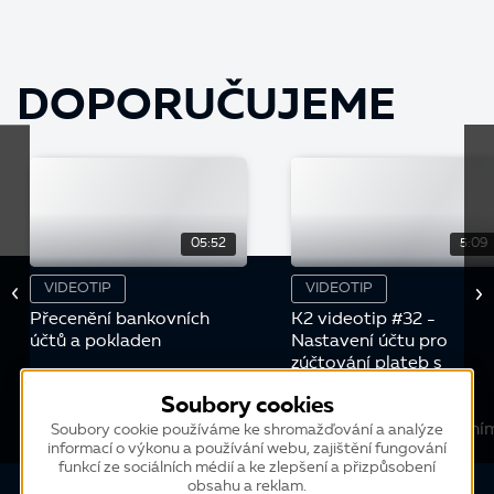
DOPORUČUJEME
05:52
5:09
VIDEOTIP
VIDEOTIP
Přecenění bankovních
K2 videotip #32 -
účtů a pokladen
Nastavení účtu pro
zúčtování plateb s
Finančním úřadem v
Soubory cookies
případě, že DPH
odvádíme více Finanční
Soubory cookie používáme ke shromažďování a analýze
informací o výkonu a používání webu, zajištění fungování
úřadům
funkcí ze sociálních médií a ke zlepšení a přizpůsobení
obsahu a reklam.