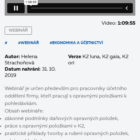
Video:
1:09:55
WEBINÁŘ
#
#WEBINÁŘ
#EKONOMIKA A ÚČETNICTVÍ
Autor:
Helena
Verze
K2 luna
K2 gaia
K2
Strachoňová
ori
Datum nahrání:
31. 10.
2019
Webinář je určen především pro pracovníky účetního
oddělení firmy, kteří pracují s opravnými položkami k
pohledávkám.
Obsah webináře:
zákonné podmínky daňových opravných položek,
práce s opravnými položkami v K2,
praktické příklady tvorby a rušení opravných položek,