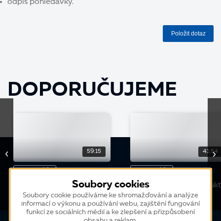
odpis pohledávky.
Položit dotaz
DOPORUČUJEME
59:15
41:54
WEBINÁŘ
WEBINÁŘ
Soubory cookies
Údržba strojů a servisní
Vzdálená správa produk
služby v K2
K2
Soubory cookie používáme ke shromažďování a analýze
informací o výkonu a používání webu, zajištění fungování
funkcí ze sociálních médií a ke zlepšení a přizpůsobení
obsahu a reklam.