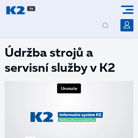
PŘESKOČIT NAVIGACI
Údržba strojů a
servisní služby v K2