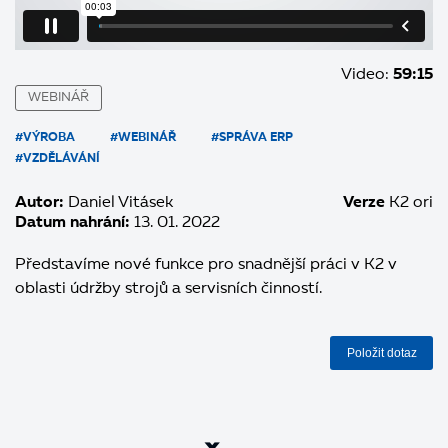
Video:
59:15
WEBINÁŘ
#VÝROBA
#WEBINÁŘ
#SPRÁVA ERP
#VZDĚLÁVÁNÍ
Autor:
Daniel Vitásek
Verze
K2 ori
Datum nahrání:
13. 01. 2022
Představíme nové funkce pro snadnější práci v K2 v
oblasti údržby strojů a servisních činností.
Položit dotaz