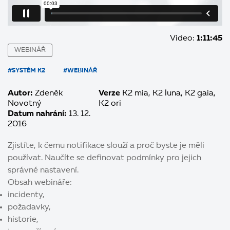
Video:
1:11:45
WEBINÁŘ
#SYSTÉM K2
#WEBINÁŘ
Autor:
Zdeněk
Verze
K2 mia
K2 luna
K2 gaia
Novotný
K2 ori
Datum nahrání:
13. 12.
2016
Zjistíte, k čemu notifikace slouží a proč byste je měli
používat. Naučíte se definovat podmínky pro jejich
správné nastavení.
Obsah webináře:
incidenty,
požadavky,
historie,