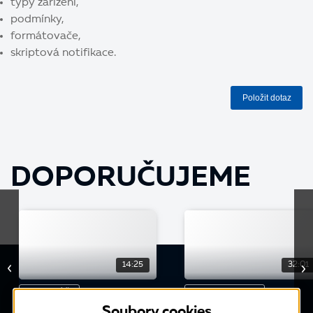
typy zařízení,
podmínky,
formátovače,
skriptová notifikace.
Položit dotaz
DOPORUČUJEME
14:25
32:01
WEBINÁŘ
KONFERENCE
Soubory cookies