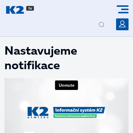
PŘESKOČIT NAVIGACI
Nastavujeme
notifikace