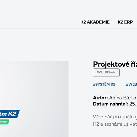
K2 AKADEMIE
K2 ERP
Projektové ří
WEBINÁŘ
#SYSTÉM K2
#WEB
Autor:
Alena Bárto
Datum nahrání:
25.
Webinář pro začínaj
K2 a seznámí uživat