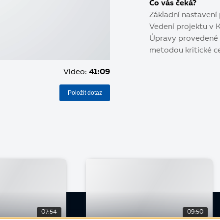
Co vás čeká?
Základní nastavení
Vedení projektu v 
Úpravy provedené v
metodou kritické c
Video:
41:09
Položit dotaz
07:54
09:50