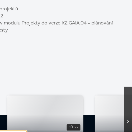
 projektů
K2
 modulu Projekty do verze K2 GAIA.04 - plánování
esty
19:55