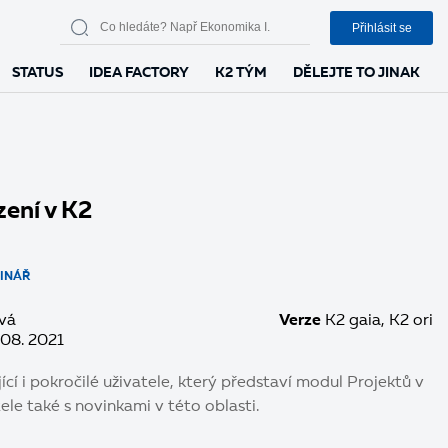
Přihlásit se
STATUS
IDEA FACTORY
K2 TÝM
DĚLEJTE TO JINAK
zení v K2
INÁŘ
vá
Verze
K2 gaia
K2 ori
 08. 2021
ící i pokročilé uživatele, který představí modul Projektů v
ele také s novinkami v této oblasti.