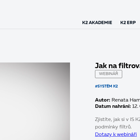
K2 AKADEMIE
K2 ERP
Jak na filtro
WEBINÁŘ
#SYSTÉM K2
Autor:
Renata Ham
Datum nahrání:
12.
Zjistíte, jak si v 
podmínky filtrů.
Dotazy k webináři