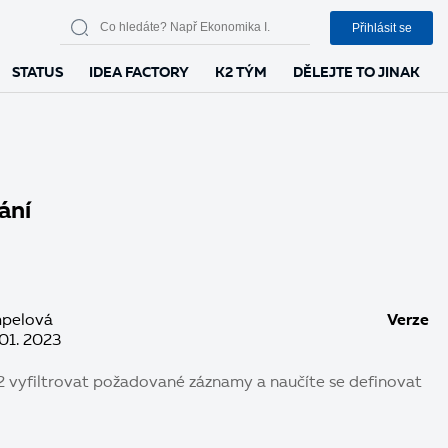
Přihlásit se
STATUS
IDEA FACTORY
K2 TÝM
DĚLEJTE TO JINAK
vání
pelová
Verze
 01. 2023
IS K2 vyfiltrovat požadované záznamy a naučíte se definovat