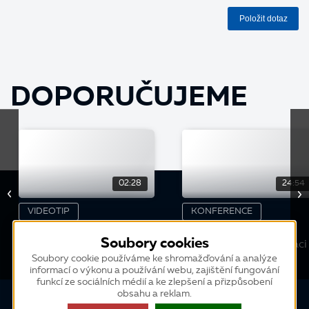
Položit dotaz
DOPORUČUJEME
02:28
24:54
VIDEOTIP
KONFERENCE
Zaúčtování opravných
Novinky v K2, které
Soubory cookies
daňových dokladů
účtárně zjednoduší práci
Soubory cookie používáme ke shromažďování a analýze
informací o výkonu a používání webu, zajištění fungování
funkcí ze sociálních médií a ke zlepšení a přizpůsobení
obsahu a reklam.