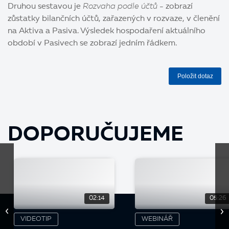
Druhou sestavou je
Rozvaha podle účtů
- zobrazí
zůstatky bilančních účtů, zařazených v rozvaze, v členění
na Aktiva a Pasiva. Výsledek hospodaření aktuálního
období v Pasivech se zobrazí jedním řádkem.
Položit dotaz
DOPORUČUJEME
02:14
05:26
VIDEOTIP
WEBINÁŘ