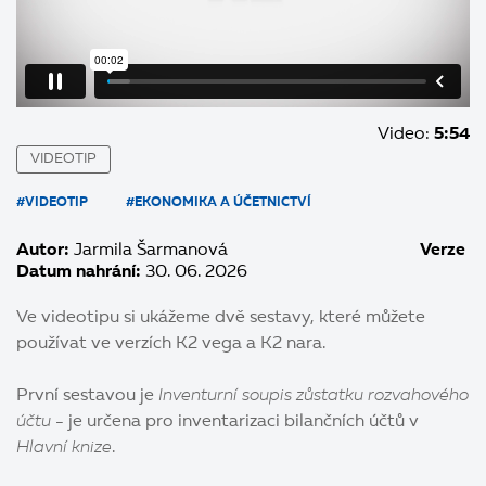
Video:
5:54
VIDEOTIP
#VIDEOTIP
#EKONOMIKA A ÚČETNICTVÍ
Autor:
Jarmila Šarmanová
Verze
Datum nahrání:
30. 06. 2026
Ve videotipu si ukážeme dvě sestavy, které můžete
používat ve verzích K2 vega a K2 nara.
První sestavou je
Inventurní soupis zůstatku rozvahového
účtu
- je určena pro inventarizaci bilančních účtů v
Hlavní knize
.