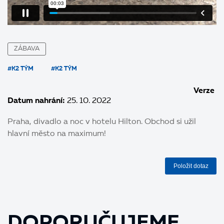
ZÁBAVA
#K2 TÝM
#K2 TÝM
Verze
Datum nahrání:
25. 10. 2022
Praha, divadlo a noc v hotelu Hilton. Obchod si užil
hlavní město na maximum!
Položit dotaz