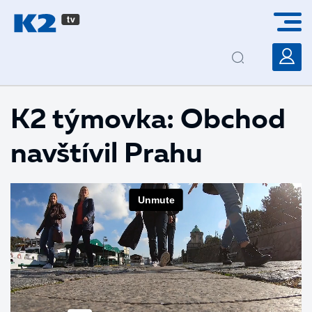
PŘESKOČIT NAVIGACI
K2 týmovka: Obchod
navštívil Prahu