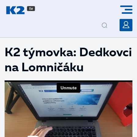
PŘESKOČIT NAVIGACI
K2 týmovka: Dedkovci
na Lomničáku