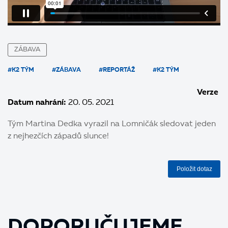
ZÁBAVA
#K2 TÝM
#ZÁBAVA
#REPORTÁŽ
#K2 TÝM
Verze
Datum nahrání:
20. 05. 2021
Tým Martina Dedka vyrazil na Lomničák sledovat jeden
z nejhezčích západů slunce!
Položit dotaz