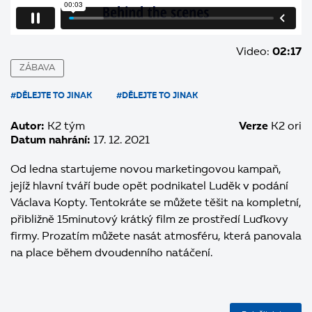
Video:
02:17
ZÁBAVA
#DĚLEJTE TO JINAK
#DĚLEJTE TO JINAK
Autor:
K2 tým
Verze
K2 ori
Datum nahrání:
17. 12. 2021
Od ledna startujeme novou marketingovou kampaň,
jejíž hlavní tváří bude opět podnikatel Luděk v podání
Václava Kopty. Tentokráte se můžete těšit na kompletní,
přibližně 15minutový krátký film ze prostředí Luďkovy
firmy. Prozatím můžete nasát atmosféru, která panovala
na place během dvoudenního natáčení.