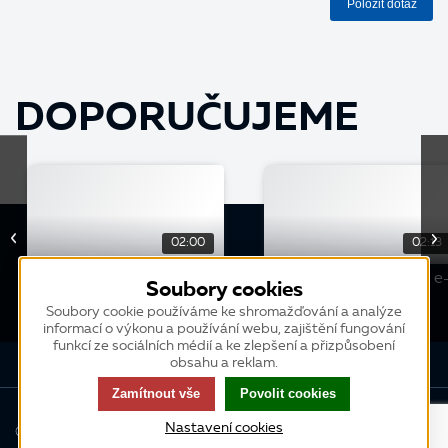
Položit dotaz
DOPORUČUJEME
02:00
02:13
Dělejte to jinak - mějte
Dělejte to jinak - nový e
Soubory cookies
přehled o výsledcích vaší
shop
Soubory cookie používáme ke shromažďování a analýze
firmy
informací o výkonu a používání webu, zajištění fungování
funkcí ze sociálních médií a ke zlepšení a přizpůsobení
obsahu a reklam.
Zamítnout vše
Povolit cookies
Nastavení cookies
© 2013-2026 K2 atmitec s.r.o., všechna práva vyhrazena