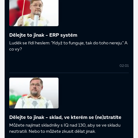
Dělejte to jinak - ERP systém
Luděk se řídí heslem: "Když to funguje, tak do toho nereju." A
co vy?
02:01
Dělejte to jinak - sklad, ve kterém se (ne)ztratíte
Můžete najímat skladníky s IQ nad 130, aby se ve skladu
neztratili. Nebo to můžete zkusit dělat jinak.