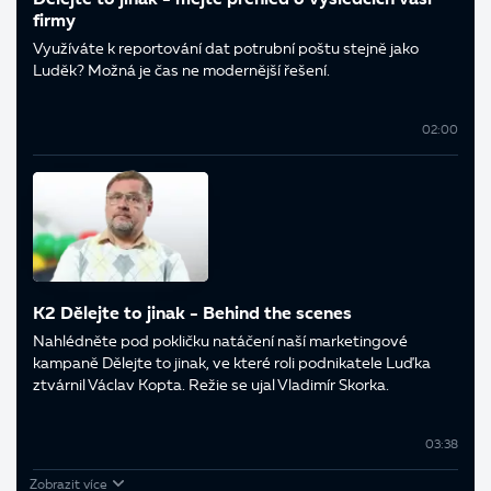
Dělejte to jinak - mějte přehled o výsledcích vaší
firmy
Využíváte k reportování dat potrubní poštu stejně jako
Luděk? Možná je čas ne modernější řešení.
02:00
K2 Dělejte to jinak - Behind the scenes
Nahlédněte pod pokličku natáčení naší marketingové
kampaně Dělejte to jinak, ve které roli podnikatele Luďka
ztvárnil Václav Kopta. Režie se ujal Vladimír Skorka.
03:38
Zobrazit více