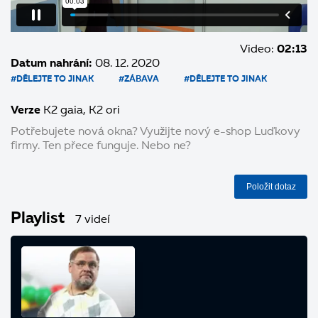
Video:
02:13
Datum nahrání:
08. 12. 2020
#DĚLEJTE TO JINAK
#ZÁBAVA
#DĚLEJTE TO JINAK
Verze
K2 gaia
K2 ori
Potřebujete nová okna? Využijte nový e-shop Luďkovy
firmy. Ten přece funguje. Nebo ne?
Položit dotaz
Playlist
7 videí