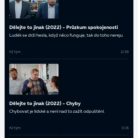
Dělejte to jinak (2022) - Průzkum spokojenosti
Luděk se drží hesla, když něco funguje, tak do toho nereju.
K2 tým
11:59
Dělejte to jinak (2022) - Chyby
Chybovat je lidské a není nad to zažít odpuštění.
K2 tým
0:16