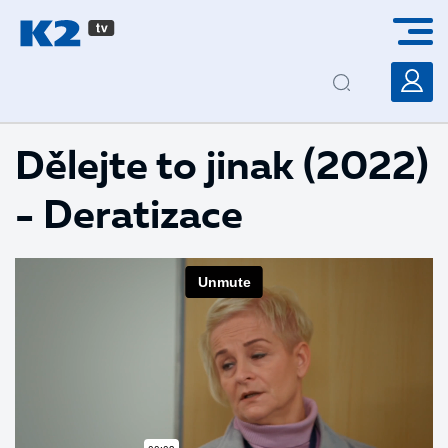
PŘESKOČIT NAVIGACI
Dělejte to jinak (2022)
- Deratizace