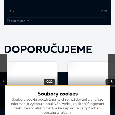
K2 tým
0:22
Zobrazit více
DOPORUČUJEME
0:22
0:17
ZÁBAVA
ZÁBAVA
Soubory cookies
Dělejte to jinak (2022) -
Dělejte to jinak (2022) -
Soubory cookie používáme ke shromažďování a analýze
informací o výkonu a používání webu, zajištění fungování
Notýsek
Gumičky
funkcí ze sociálních médií a ke zlepšení a přizpůsobení
obsahu a reklam.