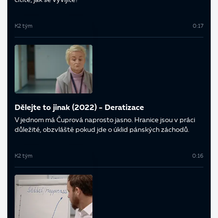
cítíte, jak se vyvíjíte?
K2 tým
0:17
Dělejte to jinak (2022) - Deratizace
V jednom má Čuprová naprosto jasno. Hranice jsou v práci
důležité, obzvláště pokud jde o úklid pánských záchodů.
K2 tým
0:16