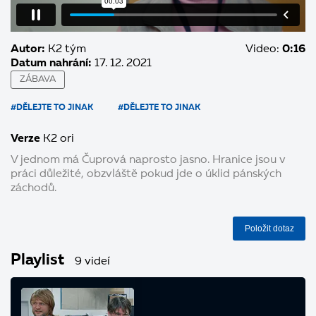
Autor:
K2 tým
Video:
0:16
Datum nahrání:
17. 12. 2021
ZÁBAVA
#DĚLEJTE TO JINAK
#DĚLEJTE TO JINAK
Verze
K2 ori
V jednom má Čuprová naprosto jasno. Hranice jsou v
práci důležité, obzvláště pokud jde o úklid pánských
záchodů.
Položit dotaz
Playlist
9 videí