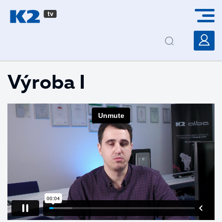
PŘESKOČIT NAVIGACI
Výroba I