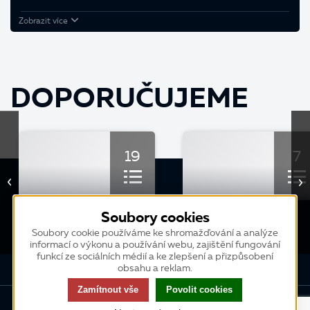
Zobrazit více
DOPORUČUJEME
19
7
KURZ
KURZ
Soubory cookies
Optimalizace a ladění
Základní školení K2
Soubory cookie používáme ke shromažďování a analýze
informací o výkonu a používání webu, zajištění fungování
výkonu K2
funkcí ze sociálních médií a ke zlepšení a přizpůsobení
obsahu a reklam.
Zamítnout vše
Povolit cookies