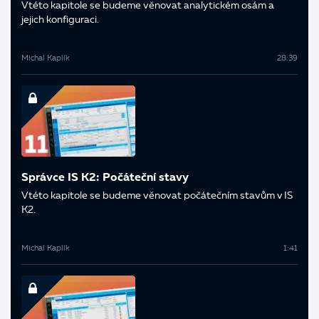
V této kapitole se budeme věnovat analytickém osám a
jejich konfiguraci.
Michal Kaplík
28:39
Správce IS K2: Počáteční stavy
V této kapitole se budeme věnovat počátečním stavům v IS
K2.
Michal Kaplík
1:41