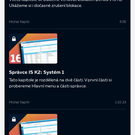
Ukážeme si i dočasné zrušení blokace.
Michal Kaplík
5:55
Správce IS K2: Systém 1
Tato kapitole je rozdělená na dvě části. V první části si
probereme Hlavní menu a části správce.
Michal Kaplík
1:10:23