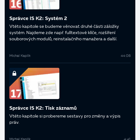
Správce IS K2: Systém 2
V této kapitole se budeme věnovat druhé části záložky
systém. Najdeme zde např. fulltextové klíče, rozšíření
souborových modulů, reinstalačního manažera a další.
Michal Kaplík
44:08
Správce IS K2: Tisk záznamů
V této kapitole si probereme sestavy pro změny a výpis
práv.
Michal Kaplík
4:41