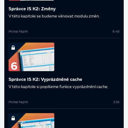
Správce IS K2: Změny
V této kapitole se budeme věnovat modulu změn.
Michal Kaplík
6:48
Správce IS K2: Vyprázdněné cache
V této kapitole si popíšeme funkce vyprázdnění cache.
Michal Kaplík
3:56