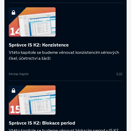
Správce IS K2: Konzistence
V této kapitole se budeme věnovat konzistencím sériových
čísel, účetnictví a šárží.
Michal Kaplík
3:22
Správce IS K2: Blokace period
V této kapitole se budeme věnovat blokacím period v IS K2.