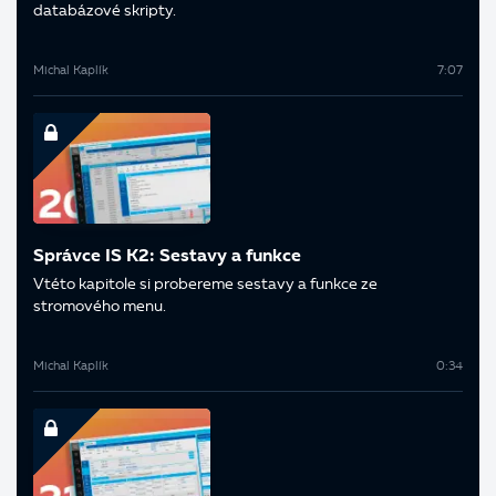
databázové skripty.
Michal Kaplík
7:07
Správce IS K2: Sestavy a funkce
V této kapitole si probereme sestavy a funkce ze
stromového menu.
Michal Kaplík
0:34