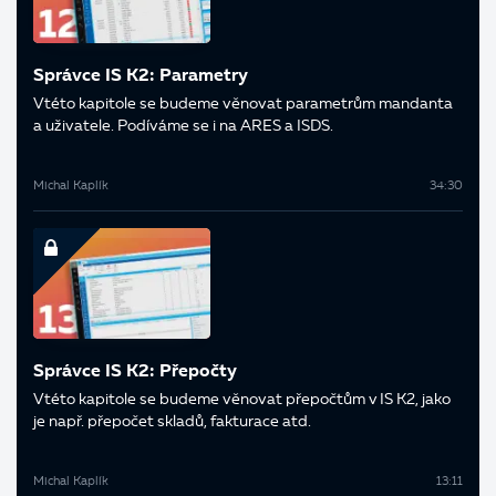
Správce IS K2: Parametry
V této kapitole se budeme věnovat parametrům mandanta
a uživatele. Podíváme se i na ARES a ISDS.
Michal Kaplík
34:30
Správce IS K2: Přepočty
V této kapitole se budeme věnovat přepočtům v IS K2, jako
je např. přepočet skladů, fakturace atd.
Michal Kaplík
13:11