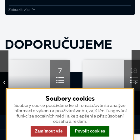
Zobrazit více
DOPORUČUJEME
7
18
KURZ
KURZ
Soubory cookies
Ekonomika IV - Finance
Ekonomika I
Soubory cookie používáme ke shromažďování a analýze
informací o výkonu a používání webu, zajištění fungování
funkcí ze sociálních médií a ke zlepšení a přizpůsobení
obsahu a reklam.
Zamítnout vše
Povolit cookies