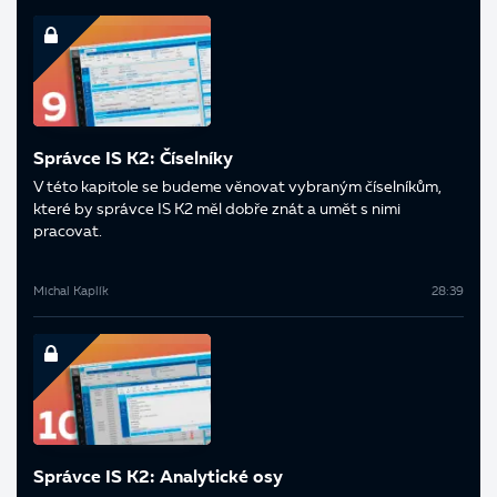
Správce IS K2: Číselníky
V této kapitole se budeme věnovat vybraným číselníkům,
které by správce IS K2 měl dobře znát a umět s nimi
pracovat.
Michal Kaplík
28:39
Správce IS K2: Analytické osy