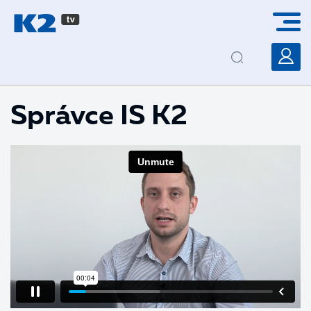
PŘESKOČIT NAVIGACI
Správce IS K2