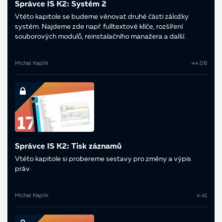
Správce IS K2: Systém 2
V této kapitole se budeme věnovat druhé části záložky
systém. Najdeme zde např. fulltextové klíče, rozšíření
souborových modulů, reinstalačního manažera a další.
Michal Kaplík
44:08
Správce IS K2: Tisk záznamů
V této kapitole si probereme sestavy pro změny a výpis
práv.
Michal Kaplík
4:41