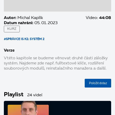
Autor:
Michal Kaplík
Video:
44:08
Datum nahrání:
05. 01. 2023
KURZ
#SPRÁVCE IS K2: SYSTÉM 2
Verze
V této kapitole se budeme věnovat druhé části záložky
systém. Najdeme zde např. fulltextové klíče, rozšíření
souborových modulů, reinstalačního manažera a další.
Položit dotaz
Playlist
24 videí