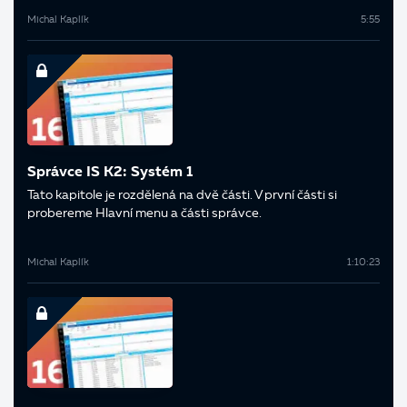
Michal Kaplík
5:55
Správce IS K2: Systém 1
Tato kapitole je rozdělená na dvě části. V první části si
probereme Hlavní menu a části správce.
Michal Kaplík
1:10:23