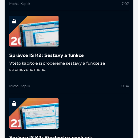
Michal Kaplík
7:07
Správce IS K2: Sestavy a funkce
V této kapitole si probereme sestavy a funkce ze
stromového menu.
Michal Kaplík
0:34