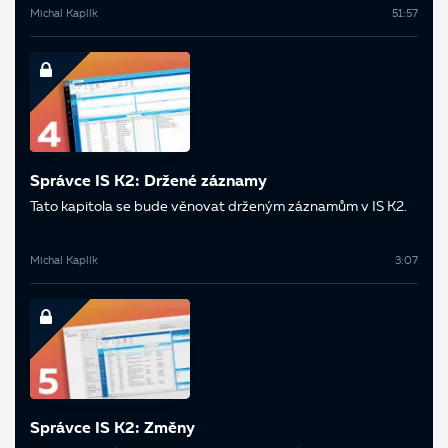
Michal Kaplík
51:57
Správce IS K2: Držené záznamy
Tato kapitola se bude věnovat drženým záznamům v IS K2.
Michal Kaplík
3:07
Správce IS K2: Změny