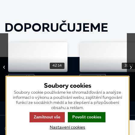
DOPORUČUJEME
42:14
31:53
WEBINÁŘ
WEBINÁŘ
Soubory cookies
Vedení a vyhodnocování
Přefakturace v K2
příležitostí
Soubory cookie používáme ke shromažďování a analýze
informací o výkonu a používání webu, zajištění fungování
funkcí ze sociálních médií a ke zlepšení a přizpůsobení
obsahu a reklam.
Zamítnout vše
Povolit cookies
Nastavení cookies
© 2013-2026 K2 atmitec s.r.o., všechna práva vyhrazena