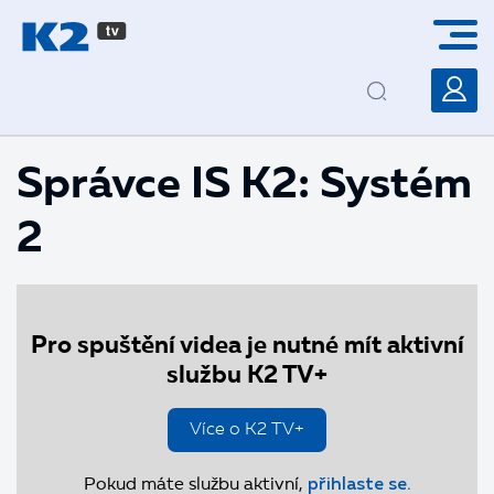
PŘESKOČIT NAVIGACI
Správce IS K2: Systém
2
Pro spuštění videa je nutné mít aktivní
službu K2 TV+
Více o K2 TV+
Pokud máte službu aktivní,
přihlaste se.