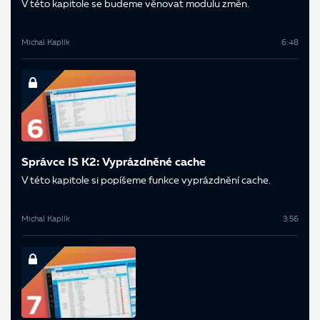
V této kapitole se budeme věnovat modulu změn.
Michal Kaplík
6:48
Správce IS K2: Vyprázdněné cache
V této kapitole si popíšeme funkce vyprázdnění cache.
Michal Kaplík
3:56