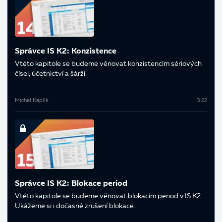
Správce IS K2: Konzistence
V této kapitole se budeme věnovat konzistencím sériových
čísel, účetnictví a šárží.
Michal Kaplík
3:22
Správce IS K2: Blokace period
V této kapitole se budeme věnovat blokacím period v IS K2.
Ukážeme si i dočasné zrušení blokace.