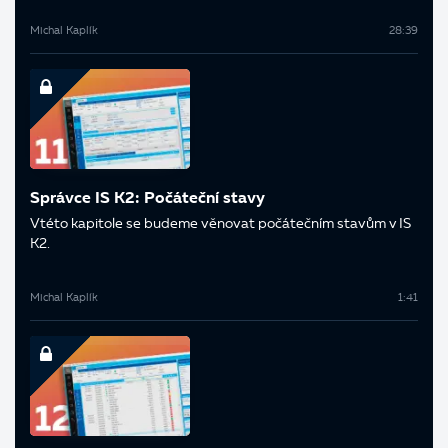
Michal Kaplík
28:39
Správce IS K2: Počáteční stavy
V této kapitole se budeme věnovat počátečním stavům v IS
K2.
Michal Kaplík
1:41