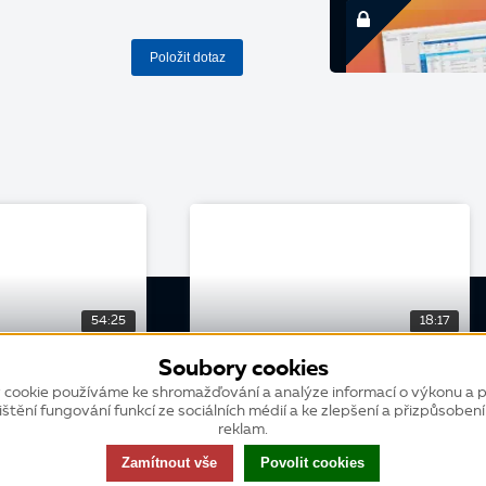
Položit dotaz
54:25
18:17
Soubory cookies
KURZ
 cookie používáme ke shromažďování a analýze informací o výkonu a p
Základní školení webové K2:
ištění fungování funkcí ze sociálních médií a ke zlepšení a přizpůsoben
Základní orientace ve webové K2
reklam.
Zamítnout vše
Povolit cookies