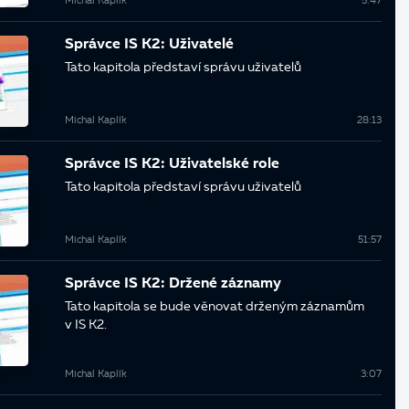
Michal Kaplík
5:47
Správce IS K2: Uživatelé
Tato kapitola představí správu uživatelů
Michal Kaplík
28:13
Správce IS K2: Uživatelské role
Tato kapitola představí správu uživatelů
Michal Kaplík
51:57
Správce IS K2: Držené záznamy
Tato kapitola se bude věnovat drženým záznamům
v IS K2.
Michal Kaplík
3:07