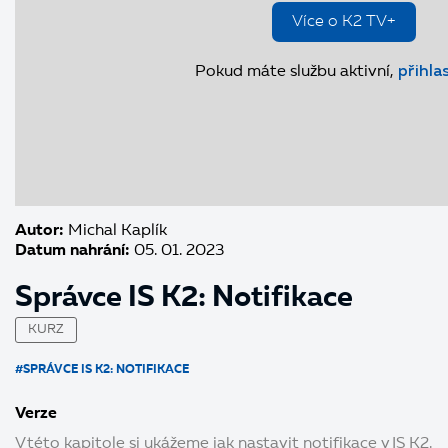
Více o K2 TV+
Pokud máte službu aktivní,
přihla
Autor:
Michal Kaplík
Datum nahrání:
05. 01. 2023
Správce IS K2: Notifikace
KURZ
#SPRÁVCE IS K2: NOTIFIKACE
Verze
V této kapitole si ukážeme jak nastavit notifikace v IS K2.