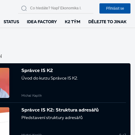
Přihlásit se
STATUS
IDEA FACTORY
K2 TÝM
DĚLEJTE TO JINAK
í
Správce IS K2
Úvod do kurzu Správce IS K2.
Michal Kaplík
Správce IS K2: Struktura adresářů
Představení struktury adresářů