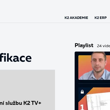
K2 AKADEMIE
K2 ERP
Playlist
24 vide
fikace
vní službu K2 TV+