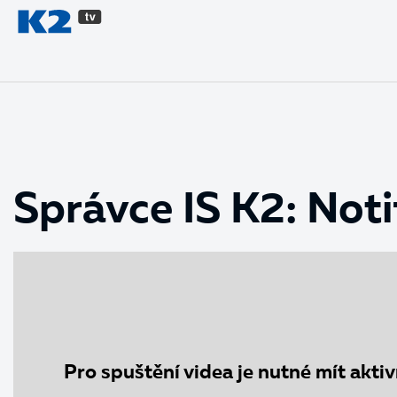
PŘESKOČIT NAVIGACI
Správce IS K2: Noti
Pro spuštění videa je nutné mít akti