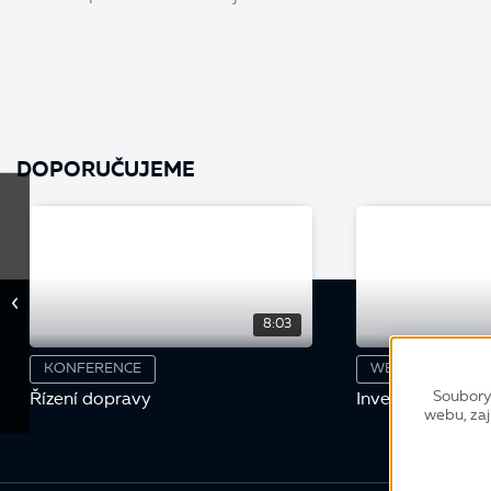
DOPORUČUJEME
8:03
KONFERENCE
WEBINÁŘ
Soubory
Řízení dopravy
Inventury
webu, zaj