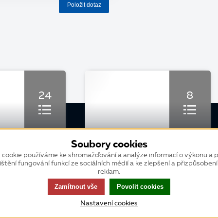
Položit dotaz
24
8
Soubory cookies
KURZ
 cookie používáme ke shromažďování a analýze informací o výkonu a p
Základní školení webové K2
ištění fungování funkcí ze sociálních médií a ke zlepšení a přizpůsoben
reklam.
Zamítnout vše
Povolit cookies
Nastavení cookies