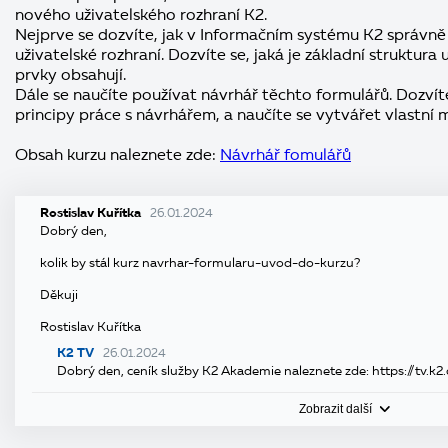
nového uživatelského rozhraní K2.
Nejprve se dozvíte, jak v Informačním systému K2 správně
uživatelské rozhraní. Dozvíte se, jaká je základní struktura
prvky obsahují.
Dále se naučíte používat návrhář těchto formulářů. Dozvíte
principy práce s návrhářem, a naučíte se vytvářet vlastní 
Obsah kurzu naleznete zde:
Návrhář fomulářů
Rostislav Kuřítka
26.01.2024
Dobrý den,
kolik by stál kurz navrhar-formularu-uvod-do-kurzu?
Děkuji
Rostislav Kuřítka
K2 TV
26.01.2024
Dobrý den, ceník služby K2 Akademie naleznete zde: https://tv.k2
Zobrazit další