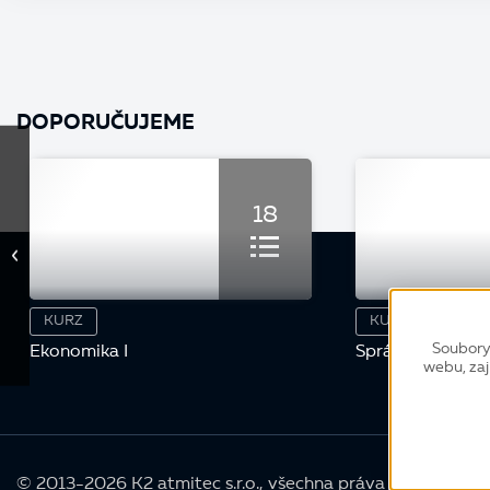
DOPORUČUJEME
18
KURZ
KURZ
Soubory
Ekonomika I
Správce IS K2
webu, zaj
© 2013-2026 K2 atmitec s.r.o., všechna práva vyhrazena