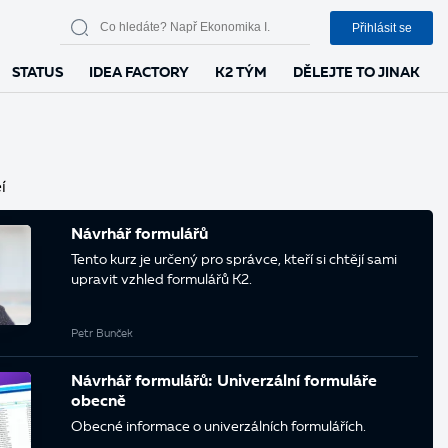
Přihlásit se
STATUS
IDEA FACTORY
K2 TÝM
DĚLEJTE TO JINAK
í
Návrhář formulářů
Tento kurz je určený pro správce, kteří si chtějí sami
upravit vzhled formulářů K2.
Petr Bunček
Návrhář formulářů: Univerzální formuláře
obecně
Obecné informace o univerzálních formulářích.