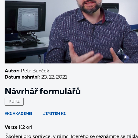
Autor:
Petr Bunček
Datum nahrání:
23. 12. 2021
Návrhář formulářů
KURZ
#K2 AKADEMIE
#SYSTÉM K2
Verze
K2 ori
Školení pro správce, v rámci kterého se seznámíte se zák