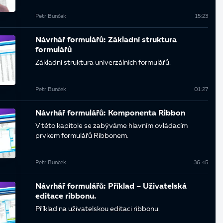
Petr Bunček
15:23
Návrhář formulářů: Základní struktura
formulářů
Základní struktura univerzálních formulářů.
Petr Bunček
01:27
Návrhář formulářů: Komponenta Ribbon
V této kapitole se zabýváme hlavním ovládacím
prvkem formulářů Ribbonem.
Petr Bunček
36:45
Návrhář formulářů: Příklad – Uživatelská
editace ribbonu.
Příklad na uživatelskou editaci ribbonu.