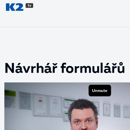
PŘESKOČIT NAVIGACI
Návrhář formulářů