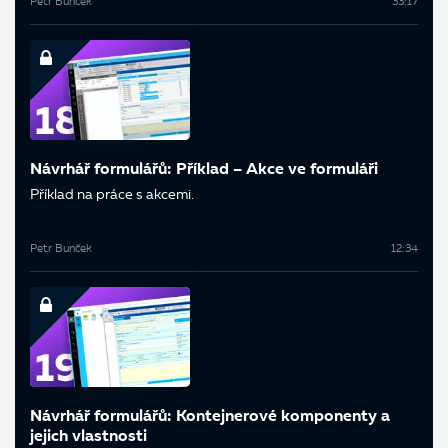
Petr Bunček
33:17
Návrhář formulářů: Příklad – Akce ve formuláři
Příklad na práce s akcemi.
Petr Bunček
12:34
Návrhář formulářů: Kontejnerové komponenty a
jejich vlastnosti