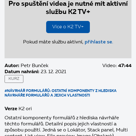
Pro spuštění videa je nutné mít aktivní
službu K2 TV+
Více o K2 TV+
Pokud máte službu aktivní,
přihlaste se.
Autor:
Petr Bunček
Video:
47:44
Datum nahrání:
23. 12. 2021
KURZ
#NÁVRHÁŘ FORMULÁŘŮ: OSTATNÍ KOMPONENTY Z HLEDISKA
NÁVRHÁŘE FORMULÁŘŮ A JEJICH VLASTNOSTI
Verze
K2 ori
Ostatní komponenty formulářů z hlediska návrháře
těchto formulářů. Detailní popis jejich vlastností a
způsobu použití. Jedná se o Lokátor, Stack panel, Multi