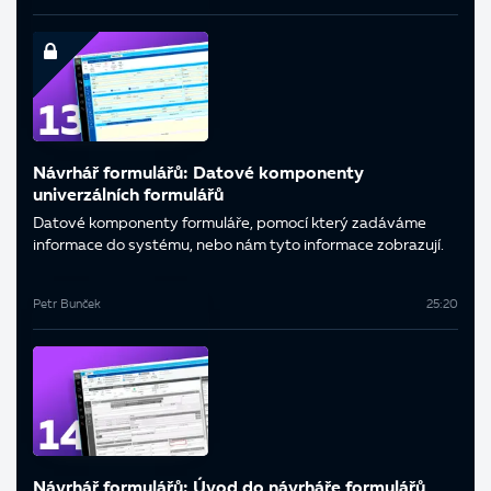
Návrhář formulářů: Datové komponenty
univerzálních formulářů
Datové komponenty formuláře, pomocí který zadáváme
informace do systému, nebo nám tyto informace zobrazují.
Petr Bunček
25:20
Návrhář formulářů: Úvod do návrháře formulářů