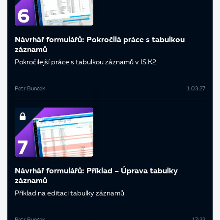
Návrhář formulářů: Pokročilá práce s tabulkou
záznamů
Pokročilejší práce s tabulkou záznamů v IS K2.
Petr Bunček
1:03:27
Návrhář formulářů: Příklad – Úprava tabulky
záznamů
Příklad na editaci tabulky záznamů.