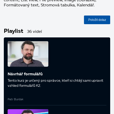
content, List view, File preview, Image (Obrázek),
Formátovaný text, Stromová tabulka, Kalendář.
Položit dotaz
Playlist
36 videí
Návrhář formulářů
Tento kurz je určený pro správce, kteří si chtějí sami upravit
vzhled formulářů K2.
Petr Bunček