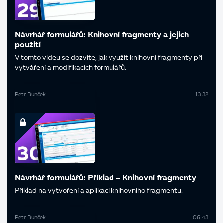
Návrhář formulářů: Knihovní fragmenty a jejich
použití
V tomto videu se dozvíte, jak využít knihovní fragmenty při
vytváření a modifikacích formulářů.
Petr Bunček
13:32
Návrhář formulářů: Příklad – Knihovní fragmenty
Příklad na vytvoření a aplikaci knihovního fragmentu.
Petr Bunček
06:43