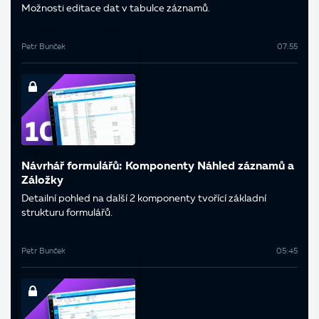
Možnosti editace dat v tabulce záznamů.
Petr Bunček
07:55
Návrhář formulářů: Komponenty Náhled záznamů a
Záložky
Detailní pohled na další 2 komponenty tvořící základní
strukturu formulářů.
Petr Bunček
05:45