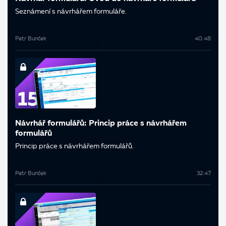
Seznámení s návrhářem formuláře.
Petr Bunček
40:48
Návrhář formulářů: Princip práce s návrhářem
formulářů
Princip práce s návrhářem formulářů.
Petr Bunček
32:47