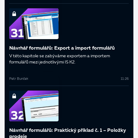
Návrhář formulářů: Export a import formulářů
V této kapitole se zabýváme exportem a importem
formulářů mezi jednotlivými IS K2.
Petr Bunček
11:26
Návrhář formulářů: Praktický příklad č. 1 – Položky
prodeje