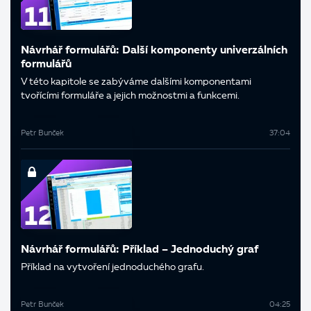
Návrhář formulářů: Další komponenty univerzálních
formulářů
V této kapitole se zabýváme dalšími komponentami
tvořícími formuláře a jejich možnostmi a funkcemi.
Petr Bunček
37:04
Návrhář formulářů: Příklad – Jednoduchý graf
Příklad na vytvoření jednoduchého grafu.
Petr Bunček
04:25