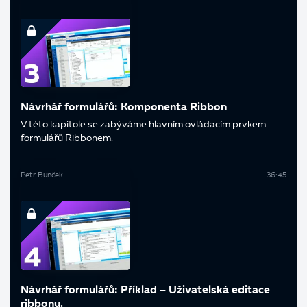
Návrhář formulářů: Komponenta Ribbon
V této kapitole se zabýváme hlavním ovládacím prvkem
formulářů Ribbonem.
Petr Bunček
36:45
Návrhář formulářů: Příklad – Uživatelská editace
ribbonu.