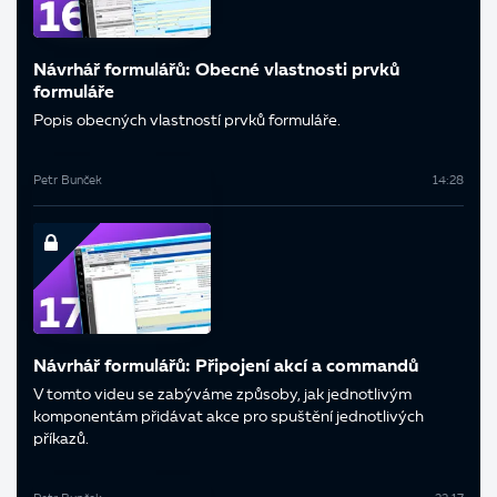
Návrhář formulářů: Obecné vlastnosti prvků
formuláře
Popis obecných vlastností prvků formuláře.
Petr Bunček
14:28
Návrhář formulářů: Připojení akcí a commandů
V tomto videu se zabýváme způsoby, jak jednotlivým
komponentám přidávat akce pro spuštění jednotlivých
příkazů.