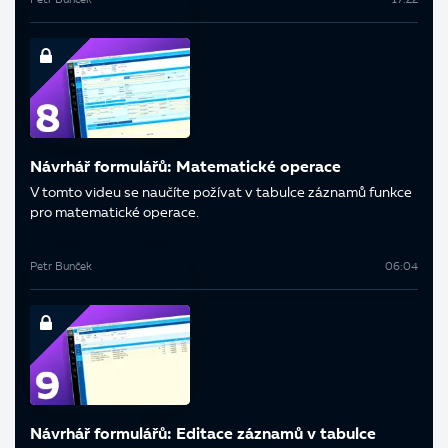
Petr Bunček
17:22
Návrhář formulářů: Matematické operace
V tomto videu se naučíte požívat v tabulce záznamů funkce
pro matematické operace.
Petr Bunček
06:04
Návrhář formulářů: Editace záznamů v tabulce