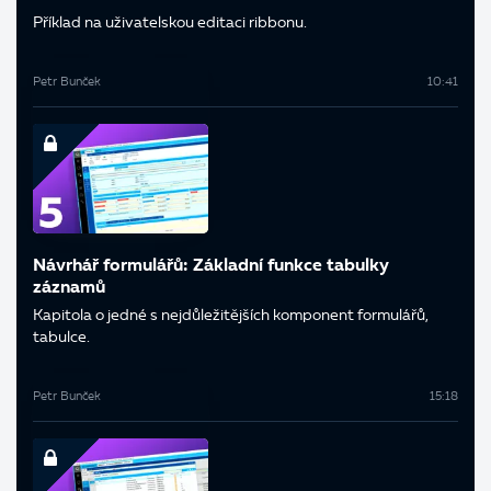
Příklad na uživatelskou editaci ribbonu.
Petr Bunček
10:41
Návrhář formulářů: Základní funkce tabulky
záznamů
Kapitola o jedné s nejdůležitějších komponent formulářů,
tabulce.
Petr Bunček
15:18