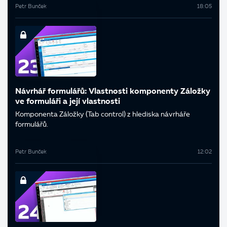
Petr Bunček
18:05
Návrhář formulářů: Vlastnosti komponenty Záložky
ve formuláři a její vlastnosti
Komponenta Záložky (Tab control) z hlediska návrháře
formulářů.
Petr Bunček
12:02