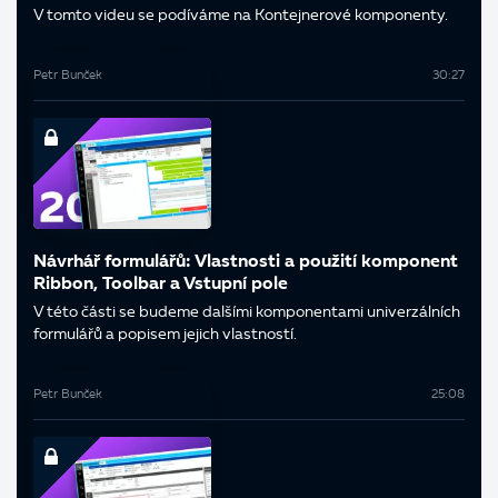
V tomto videu se podíváme na Kontejnerové komponenty.
Petr Bunček
30:27
Návrhář formulářů: Vlastnosti a použití komponent
Ribbon, Toolbar a Vstupní pole
V této části se budeme dalšími komponentami univerzálních
formulářů a popisem jejich vlastností.
Petr Bunček
25:08