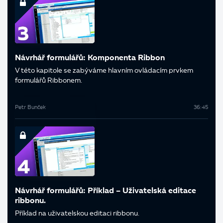
Návrhář formulářů: Komponenta Ribbon
V této kapitole se zabýváme hlavním ovládacím prvkem
formulářů Ribbonem.
Petr Bunček
36:45
Návrhář formulářů: Příklad – Uživatelská editace
ribbonu.
Příklad na uživatelskou editaci ribbonu.