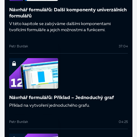
Návrhář formulářů: Další komponenty univerzálních
formulářů
V této kapitole se zabýváme dalšími komponentami
tvořícími formuláře a jejich možnostmi a funkcemi.
Petr Bunček
37:04
Návrhář formulářů: Příklad – Jednoduchý graf
Příklad na vytvoření jednoduchého grafu.
Petr Bunček
04:25