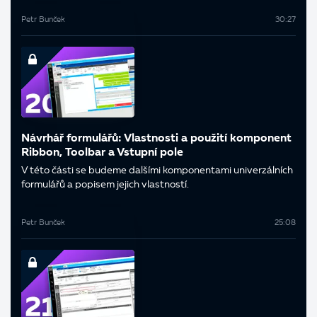
Petr Bunček
30:27
Návrhář formulářů: Vlastnosti a použití komponent
Ribbon, Toolbar a Vstupní pole
V této části se budeme dalšími komponentami univerzálních
formulářů a popisem jejich vlastností.
Petr Bunček
25:08