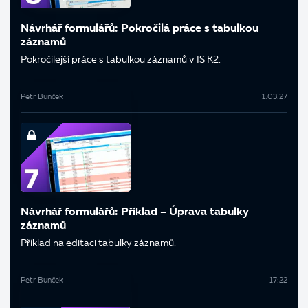
Návrhář formulářů: Pokročilá práce s tabulkou
záznamů
Pokročilejší práce s tabulkou záznamů v IS K2.
Petr Bunček
1:03:27
Návrhář formulářů: Příklad – Úprava tabulky
záznamů
Příklad na editaci tabulky záznamů.
Petr Bunček
17:22