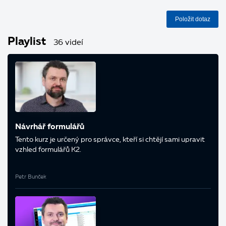
Položit dotaz
Playlist
36 videí
Návrhář formulářů
Tento kurz je určený pro správce, kteří si chtějí sami upravit
vzhled formulářů K2.
Petr Bunček