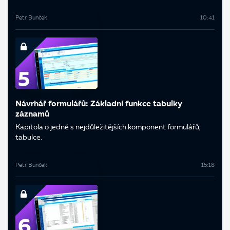
Petr Bunček
10:41
Návrhář formulářů: Základní funkce tabulky
záznamů
Kapitola o jedné s nejdůležitějších komponent formulářů,
tabulce.
Petr Bunček
15:18