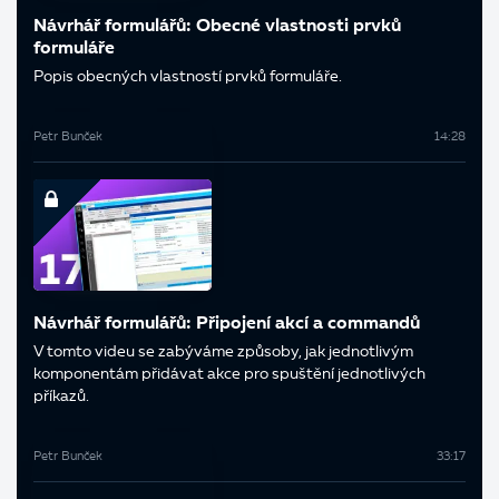
Návrhář formulářů: Obecné vlastnosti prvků
formuláře
Popis obecných vlastností prvků formuláře.
Petr Bunček
14:28
Návrhář formulářů: Připojení akcí a commandů
V tomto videu se zabýváme způsoby, jak jednotlivým
komponentám přidávat akce pro spuštění jednotlivých
příkazů.
Petr Bunček
33:17