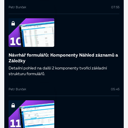
Petr Bunček
07:55
Návrhář formulářů: Komponenty Náhled záznamů a
Záložky
Detailní pohled na další 2 komponenty tvořící základní
strukturu formulářů.
Petr Bunček
05:45