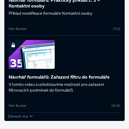
Návrhář formulářů: Praktický příklad č. 3 –
Kontaktní osoby
Příklad modifikace formuláře Kontaktní osoby.
Petr Bunček
17:12
Návrhář formulářů: Zařazení filtru do formuláře
V tomto videu si představíme možnost pro zařazení
filtrovacích podmínek do formulářů.
Petr Bunček
06:10
Zobrazit více