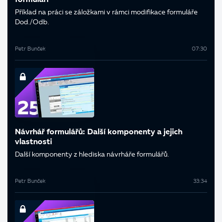
formuláři
Příklad na práci se záložkami v rámci modifikace formuláře
Dod./Odb.
Petr Bunček
07:30
Návrhář formulářů: Další komponenty a jejich
vlastnosti
Další komponenty z hlediska návrháře formulářů.
Petr Bunček
33:34