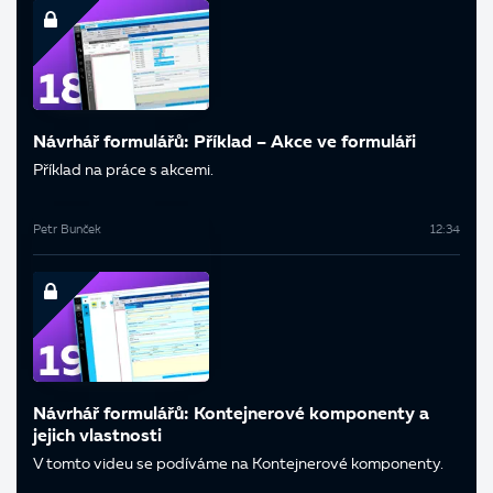
Návrhář formulářů: Příklad – Akce ve formuláři
Příklad na práce s akcemi.
Petr Bunček
12:34
Návrhář formulářů: Kontejnerové komponenty a
jejich vlastnosti
V tomto videu se podíváme na Kontejnerové komponenty.