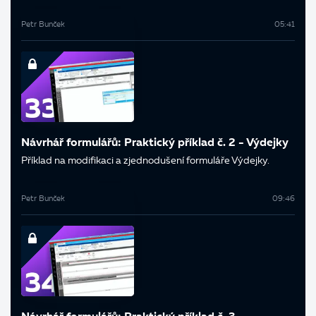
Petr Bunček
05:41
Návrhář formulářů: Praktický příklad č. 2 - Výdejky
Příklad na modifikaci a zjednodušení formuláře Výdejky.
Petr Bunček
09:46