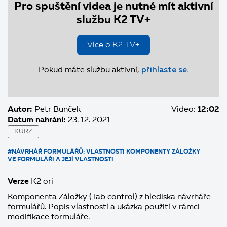
Pro spuštění videa je nutné mít aktivní
službu K2 TV+
Více o K2 TV+
Pokud máte službu aktivní,
přihlaste se.
Autor:
Petr Bunček
Video:
12:02
Datum nahrání:
23. 12. 2021
KURZ
#NÁVRHÁŘ FORMULÁŘŮ: VLASTNOSTI KOMPONENTY ZÁLOŽKY
VE FORMULÁŘI A JEJÍ VLASTNOSTI
Verze
K2 ori
Komponenta Záložky (Tab control) z hlediska návrháře
formulářů. Popis vlastností a ukázka použití v rámci
modifikace formuláře.