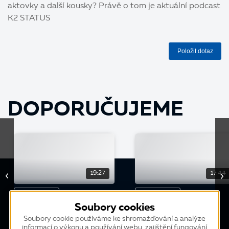
aktovky a další kousky? Právě o tom je aktuální podcast
K2 STATUS
Položit dotaz
DOPORUČUJEME
19:27
17:44
PODCAST
PODCAST
Soubory cookies
Rozhovor s Jaroslavem
Rozhovor s Martinem
Štefánkem (JAP
Pavlišem (Mias)
Soubory cookie používáme ke shromažďování a analýze
informací o výkonu a používání webu, zajištění fungování