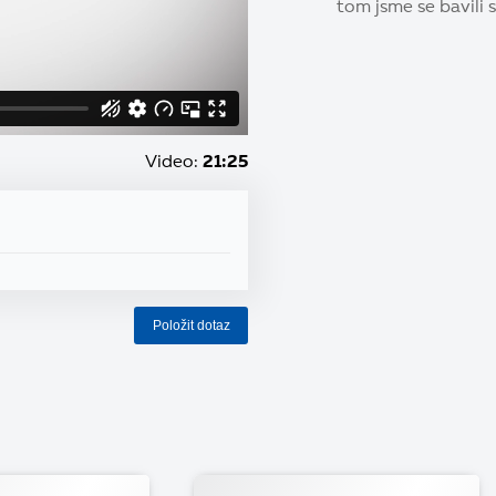
tom jsme se bavili 
Video:
21:25
Položit dotaz