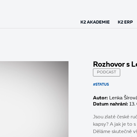
K2 AKADEMIE
K2 ERP
Rozhovor s L
PODCAST
#STATUS
Autor:
Lenka Šírov
Datum nahrání:
13.
Jsou zlaté české ruč
kapsy? A jak je to
Děláme skutečně vš