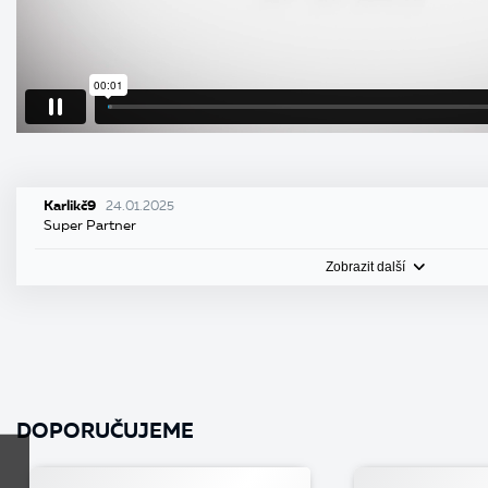
Karlikč9
24.01.2025
Super Partner
Zobrazit další
DOPORUČUJEME