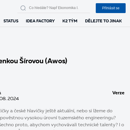
Přihlásit se
STATUS
IDEA FACTORY
K2 TÝM
DĚLEJTE TO JINAK
enkou Šírovou (Awos)
á
Verze
 08. 2024
ičky a české hlavičky ještě aktuální, nebo si lžeme do
 s pověstnou vysokou úrovní tuzemského engineeringu?
echno proto, abychom vychovávali technické talenty? I o