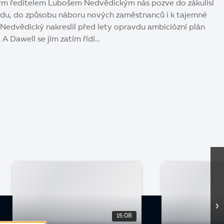
ým ředitelem Lubošem Nedvědickým nás pozve do zákulisí
du, do způsobu náboru nových zaměstnanců i k tajemné
an Nedvědický nakreslil před lety opravdu ambiciózní plán
A Dawell se jím zatím řídí...
15:08