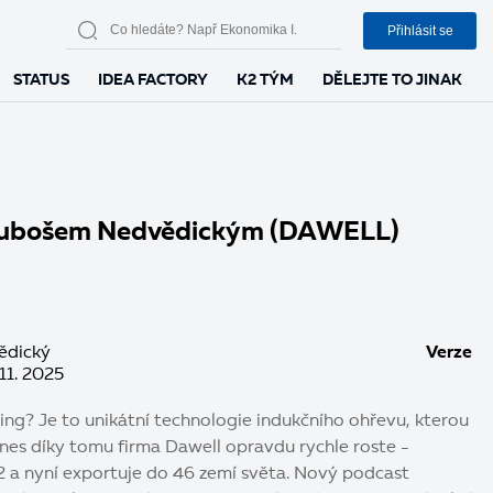
Přihlásit se
STATUS
IDEA FACTORY
K2 TÝM
DĚLEJTE TO JINAK
Lubošem Nedvědickým (DAWELL)
ědický
Verze
11. 2025
ling? Je to unikátní technologie indukčního ohřevu, kterou
 Dnes díky tomu firma Dawell opravdu rychle roste -
12 a nyní exportuje do 46 zemí světa. Nový podcast