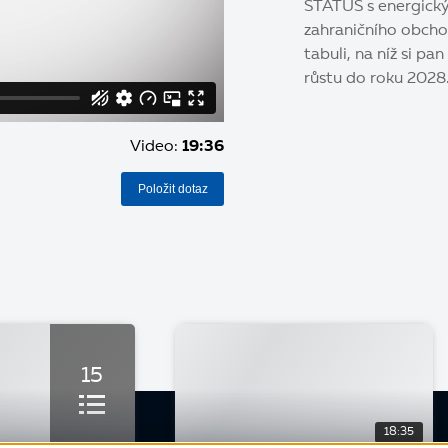
STATUS s energick
zahraničního obcho
tabuli, na níž si p
růstu do roku 2028. 
Video:
19:36
Položit dotaz
15
18:35