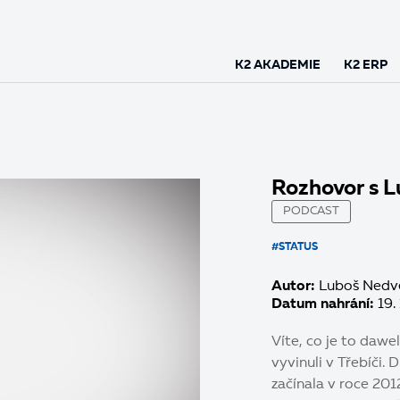
K2 AKADEMIE
K2 ERP
Rozhovor s 
PODCAST
#STATUS
Autor:
Luboš Nedv
Datum nahrání:
19. 
Víte, co je to dawe
vyvinuli v Třebíči.
začínala v roce 20