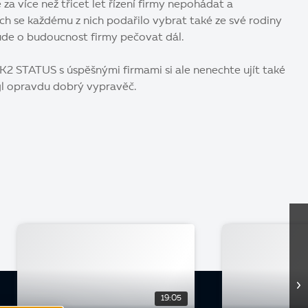
 za více než třicet let řízení firmy nepohádat a
ch se každému z nich podařilo vybrat také ze své rodiny
bude o budoucnost firmy pečovat dál.
K2 STATUS s úspěšnými firmami si ale nenechte ujít také
ágl opravdu dobrý vypravěč.
19:05