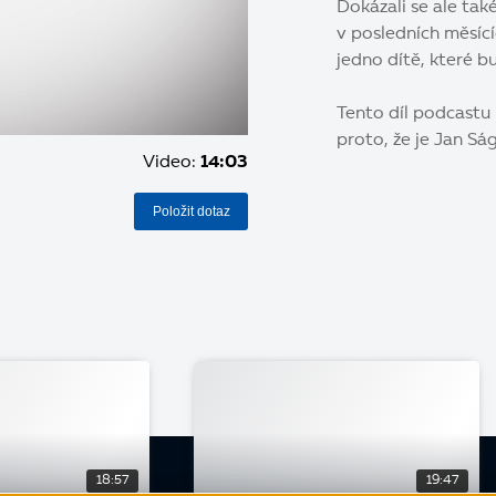
Dokázali se ale také
v posledních měsící
jedno dítě, které 
Tento díl podcastu 
proto, že je Jan S
Video:
14:03
Položit dotaz
18:57
19:47