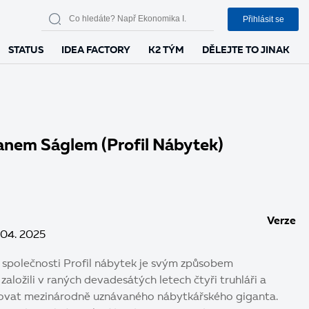
Přihlásit se
STATUS
IDEA FACTORY
K2 TÝM
DĚLEJTE TO JINAK
anem Ságlem (Profil Nábytek)
Verze
 04. 2025
společnosti Profil nábytek je svým způsobem
založili v raných devadesátých letech čtyři truhláři a
dovat mezinárodně uznávaného nábytkářského giganta.