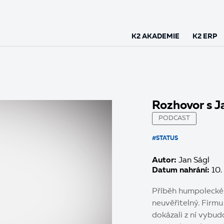
K2 AKADEMIE
K2 ERP
Rozhovor s J
PODCAST
#STATUS
Autor:
Jan Ságl
Datum nahrání:
10.
Příběh humpolecké 
neuvěřitelný. Firmu 
dokázali z ní vybu