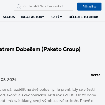
Přihlásit se
STATUS
IDEA FACTORY
K2 TÝM
DĚLEJTE TO JINAK
Petrem Dobešem (Paketo Group)
Verze
 08. 2024
 se dá rozdělit na dvě poloviny. Ta první, kdy se v šesti
chod, skončila s ekonomickou krizí roku 2008. Od té doby
krát, má své sklady, svoji výrobu a své srdcaře. Právě o