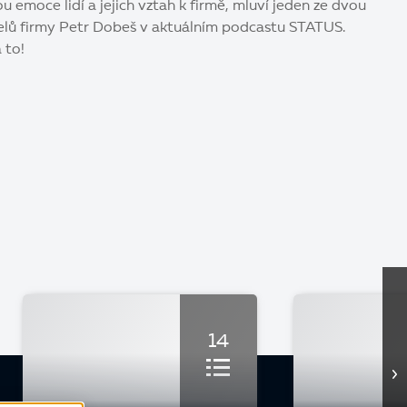
ou emoce lidí a jejich vztah k firmě, mluví jeden ze dvou
telů firmy Petr Dobeš v aktuálním podcastu STATUS.
a to!
14