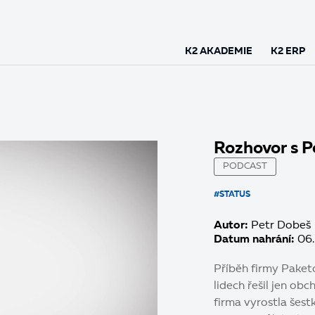
K2 AKADEMIE
K2 ERP
Rozhovor s 
PODCAST
#STATUS
Autor:
Petr Dobeš
Datum nahrání:
06.
Příběh firmy Paketo
lidech řešil jen ob
firma vyrostla šest