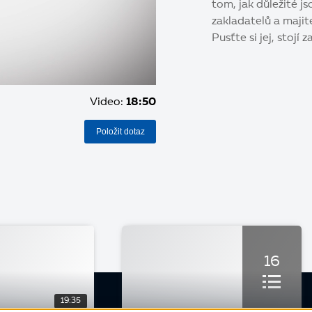
tom, jak důležité js
zakladatelů a maji
Pusťte si jej, stojí z
Video:
18:50
Položit dotaz
16
19:35