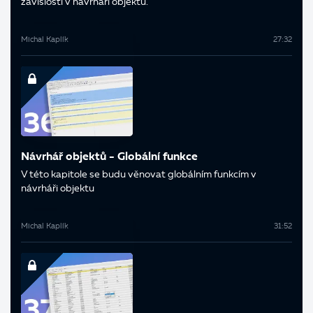
závislosti v návrháři objektů.
Michal Kaplík
27:32
Návrhář objektů - Globální funkce
V této kapitole se budu věnovat globálním funkcím v
návrháři objektu
Michal Kaplík
31:52