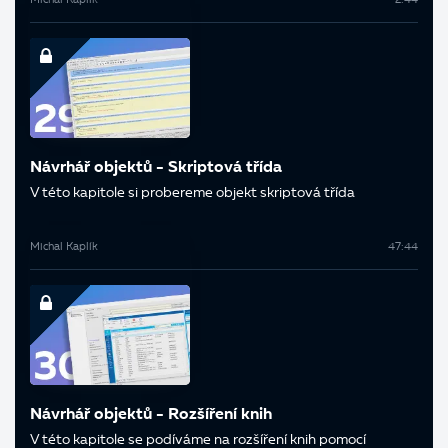
Michal Kaplík
2:44
Návrhář objektů - Skriptová třída
V této kapitole si probereme objekt skriptová třída
Michal Kaplík
47:44
Návrhář objektů - Rozšíření knih
V této kapitole se podíváme na rozšíření knih pomocí