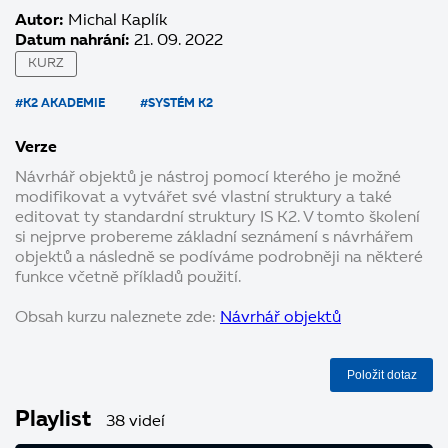
Autor:
Michal Kaplík
Datum nahrání:
21. 09. 2022
KURZ
#K2 AKADEMIE
#SYSTÉM K2
Verze
Návrhář objektů je nástroj pomocí kterého je možné
modifikovat a vytvářet své vlastní struktury a také
editovat ty standardní struktury IS K2. V tomto školení
si nejprve probereme základní seznámení s návrhářem
objektů a následně se podíváme podrobněji na některé
funkce včetně příkladů použití.
Obsah kurzu naleznete zde:
Návrhář objektů
Položit dotaz
Playlist
38 videí