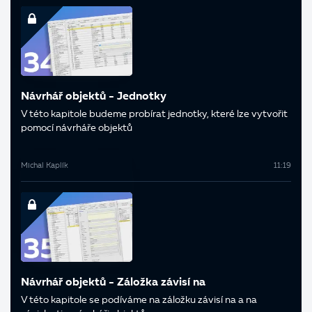
Návrhář objektů - Jednotky
V této kapitole budeme probírat jednotky, které lze vytvořit
pomocí návrháře objektů
Michal Kaplík
11:19
Návrhář objektů - Záložka závisí na
V této kapitole se podíváme na záložku závisí na a na