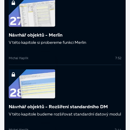
Návrhář objektů - Merlin
V této kapitole si probereme funkci Merlin
Michal Kaplík
7:52
Návrhář objektů - Rozšíření standardního DM
V této kapitole budeme rozšiřovat standardní datový modul