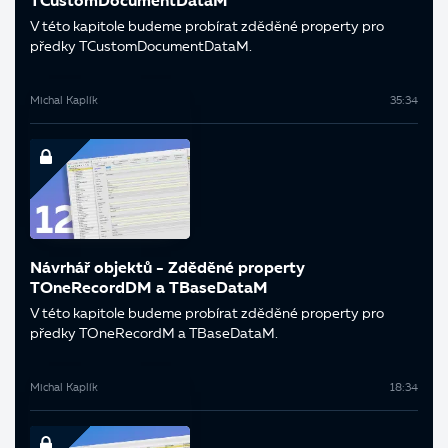
TCustomDocumentDataM
V této kapitole budeme probírat zděděné property pro
předky TCustomDocumentDataM.
Michal Kaplík
35:34
Návrhář objektů - Zděděné property
TOneRecordDM a TBaseDataM
V této kapitole budeme probírat zděděné property pro
předky TOneRecordM a TBaseDataM.
Michal Kaplík
18:34