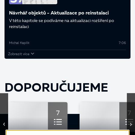
Návrhář objektů - Aktualizace po reinstalaci
V této kapitole se podíváme na aktualizaci rozšíření po
reinstalaci
Michal Kaplík
7:06
Zobrazit více
DOPORUČUJEME
7
7