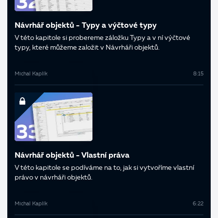
Návrhář objektů - Typy a výčtové typy
V této kapitole si probereme záložku Typy a v ní výčtové
typy, které můžeme založit v Návrháři objektů.
Michal Kaplík
8:15
Návrhář objektů - Vlastní práva
V této kapitole se podíváme na to, jak si vytvoříme vlastní
právo v návrháři objektů.
Michal Kaplík
6:22