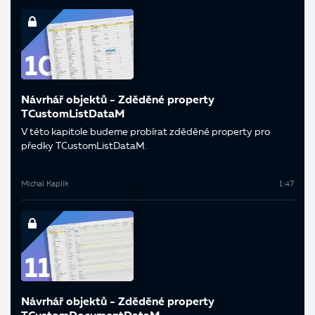
Návrhář objektů - Zděděné property
TCustomListDataM
V této kapitole budeme probírat zděděné property pro
předky TCustomListDataM.
Michal Kaplík
1:47
Návrhář objektů - Zděděné property