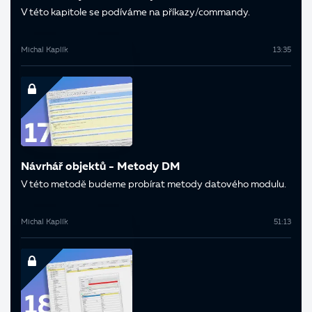
V této kapitole se podíváme na příkazy/commandy.
Michal Kaplík
13:35
Návrhář objektů - Metody DM
V této metodě budeme probírat metody datového modulu.
Michal Kaplík
51:13