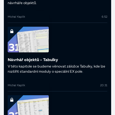
návrháře objektů.
Michal Kaplík
6:52
Návrhář objektů - Tabulky
V této kapitole se budeme věnovat záložce Tabulky, kde lze
rozšířit standardní moduly o speciální EX pole.
Michal Kaplík
20:31