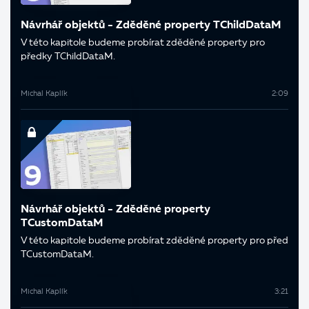
Návrhář objektů - Zděděné property TChildDataM
V této kapitole budeme probírat zděděné property pro
předky TChildDataM.
Michal Kaplík
2:09
Návrhář objektů - Zděděné property
TCustomDataM
V této kapitole budeme probírat zděděné property pro před
TCustomDataM.
Michal Kaplík
3:21