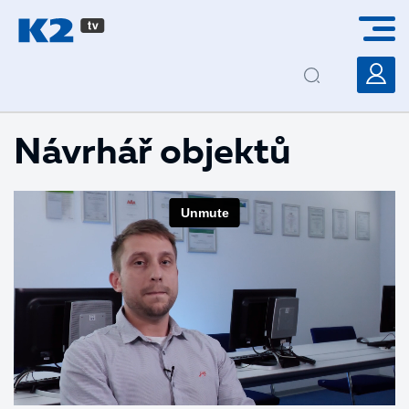
PŘESKOČIT NAVIGACI
Návrhář objektů