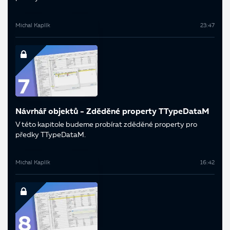
Michal Kaplík
23:47
Návrhář objektů - Zděděné property TTypeDataM
V této kapitole budeme probírat zděděné property pro
předky TTypeDataM.
Michal Kaplík
16:42