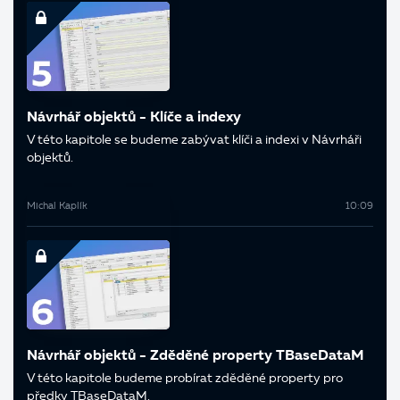
Návrhář objektů - Klíče a indexy
V této kapitole se budeme zabývat klíči a indexi v Návrháři
objektů.
Michal Kaplík
10:09
Návrhář objektů - Zděděné property TBaseDataM
V této kapitole budeme probírat zděděné property pro
předky TBaseDataM.