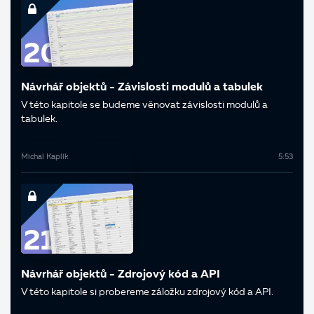
Návrhář objektů - Závislosti modulů a tabulek
V této kapitole se budeme věnovat závislosti modulů a
tabulek.
Michal Kaplík
5:53
Návrhář objektů - Zdrojový kód a API
V této kapitole si probereme záložku zdrojový kód a API.