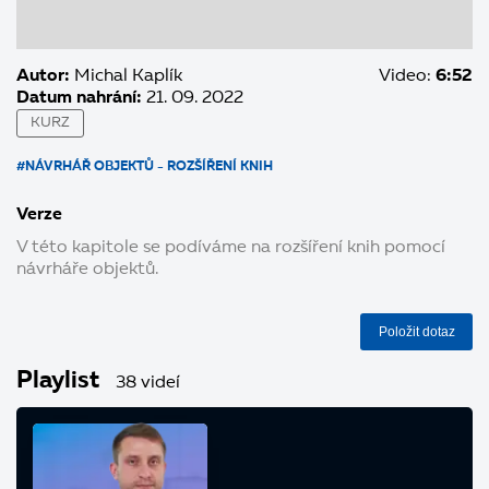
Autor:
Michal Kaplík
Video:
6:52
Datum nahrání:
21. 09. 2022
KURZ
#NÁVRHÁŘ OBJEKTŮ - ROZŠÍŘENÍ KNIH
Verze
V této kapitole se podíváme na rozšíření knih pomocí
návrháře objektů.
Položit dotaz
Playlist
38 videí