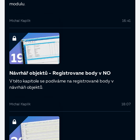
modulu.
Michal Kaplík
16:41
Návrhář objektů - Registrovane body v NO
V této kapitole se podíváme na registrované body v
návrháři objektů.
Michal Kaplík
18:07