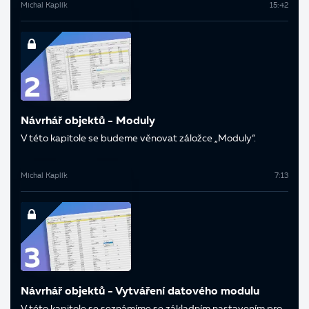
Michal Kaplík
15:42
Návrhář objektů - Moduly
V této kapitole se budeme věnovat záložce „Moduly“.
Michal Kaplík
7:13
Návrhář objektů - Vytváření datového modulu