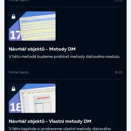
Michal Kaplík
13:35
Návrhář objektů - Metody DM
V této metodě budeme probírat metody datového modulu.
Michal Kaplík
51:13
Návrhář objektů - Vlastní metody DM
V této kapitole si probereme vlastní metody datového