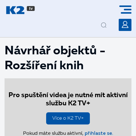
PŘESKOČIT NAVIGACI
Návrhář objektů -
Rozšíření knih
Pro spuštění videa je nutné mít aktivní
službu K2 TV+
Více o K2 TV+
Pokud máte službu aktivní,
přihlaste se.