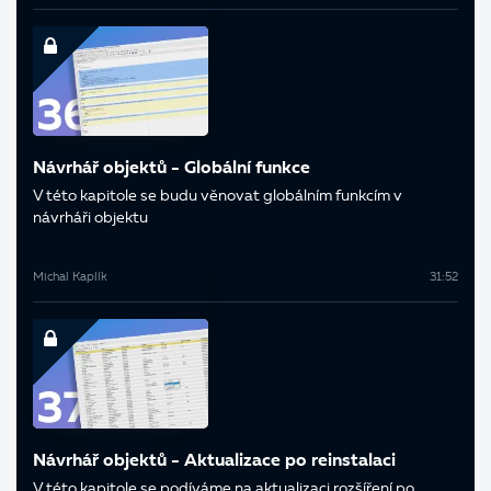
Návrhář objektů - Globální funkce
V této kapitole se budu věnovat globálním funkcím v
návrháři objektu
Michal Kaplík
31:52
Návrhář objektů - Aktualizace po reinstalaci
V této kapitole se podíváme na aktualizaci rozšíření po