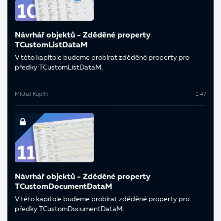
Návrhář objektů - Zděděné property
TCustomListDataM
V této kapitole budeme probírat zděděné property pro
předky TCustomListDataM.
Michal Kaplík
1:47
Návrhář objektů - Zděděné property
TCustomDocumentDataM
V této kapitole budeme probírat zděděné property pro
předky TCustomDocumentDataM.