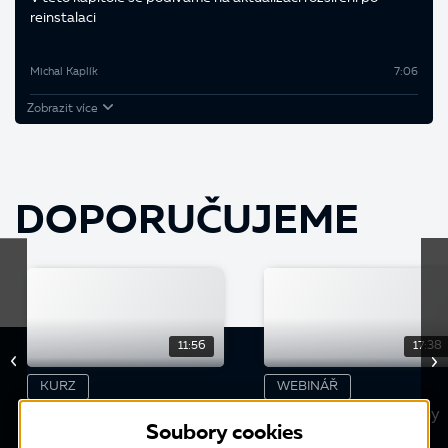
reinstalaci
Michal Kaplík
7:06
Zobrazit více
DOPORUČUJEME
11:56
17:38
KURZ
WEBINÁŘ
Kontrola zaúčtování
E-shop: Výběr prodejny
Soubory cookies
pohledávek závazků a