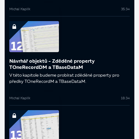
Michal Kaplík
35:34
Návrhář objektů - Zděděné property
TOneRecordDM a TBaseDataM
V této kapitole budeme probírat zděděné property pro
předky TOneRecordM a TBaseDataM.
Michal Kaplík
18:34