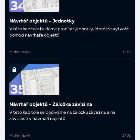
Návrhář objektů - Jednotky
V této kapitole budeme probírat jednotky, které lze vytvořit
pomocí návrháře objektů
Michal Kaplík
11:19
Návrhář objektů - Záložka závisí na
V této kapitole se podíváme na záložku závisí na a na
závislosti v návrháři objektů.
Michal Kaplík
27:32