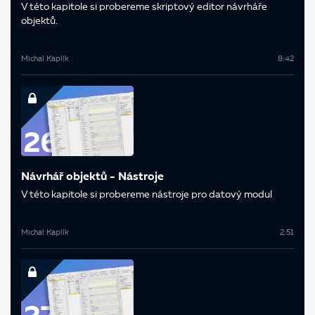
V této kapitole si probereme skriptový editor návrháře
objektů.
Michal Kaplík
8:42
Návrhář objektů - Nástroje
V této kapitole si probereme nástroje pro datový modul
Michal Kaplík
2:51