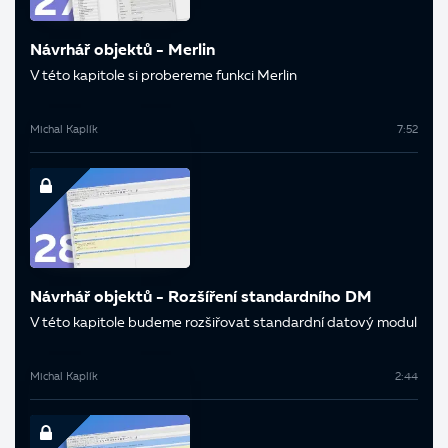
Návrhář objektů - Merlin
V této kapitole si probereme funkci Merlin
Michal Kaplík
7:52
Návrhář objektů - Rozšíření standardního DM
V této kapitole budeme rozšiřovat standardní datový modul
Michal Kaplík
2:44