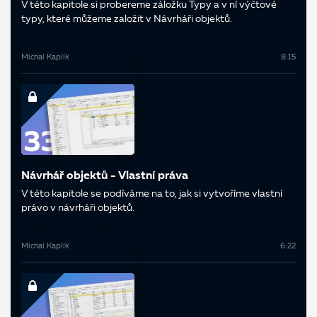
V této kapitole si probereme záložku Typy a v ní výčtové
typy, které můžeme založit v Návrháři objektů.
Michal Kaplík
8:15
Návrhář objektů - Vlastní práva
V této kapitole se podíváme na to, jak si vytvoříme vlastní
právo v návrháři objektů.
Michal Kaplík
6:22