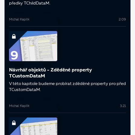
předky TChildDataM.
Michal Kaplík
2:09
Návrhář objektů - Zděděné property
TCustomDataM
V této kapitole budeme probírat zděděné property pro před
TCustomDataM.
Michal Kaplík
3:21