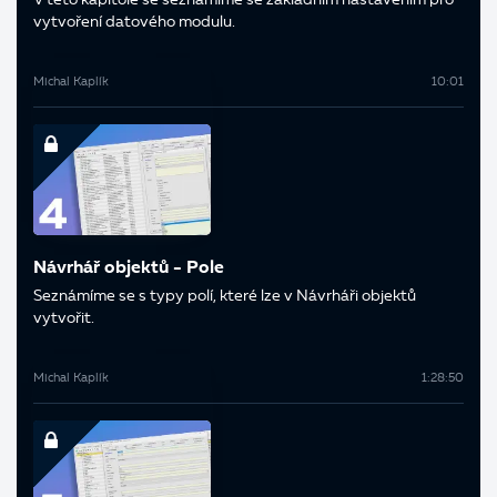
V této kapitole se seznámíme se základním nastavením pro
vytvoření datového modulu.
Michal Kaplík
10:01
Návrhář objektů - Pole
Seznámíme se s typy polí, které lze v Návrháři objektů
vytvořit.
Michal Kaplík
1:28:50