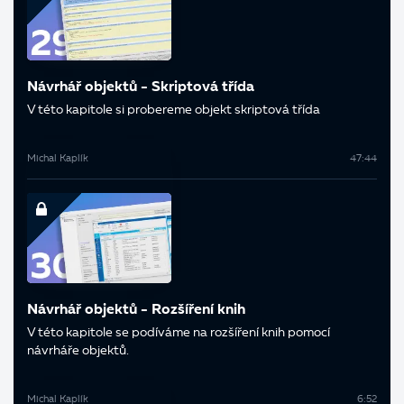
Návrhář objektů - Skriptová třída
V této kapitole si probereme objekt skriptová třída
Michal Kaplík
47:44
Návrhář objektů - Rozšíření knih
V této kapitole se podíváme na rozšíření knih pomocí
návrháře objektů.
Michal Kaplík
6:52