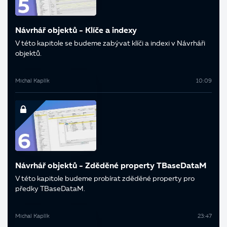
Návrhář objektů - Klíče a indexy
V této kapitole se budeme zabývat klíči a indexi v Návrháři
objektů.
Michal Kaplík
10:09
Návrhář objektů - Zděděné property TBaseDataM
V této kapitole budeme probírat zděděné property pro
předky TBaseDataM.
Michal Kaplík
23:47