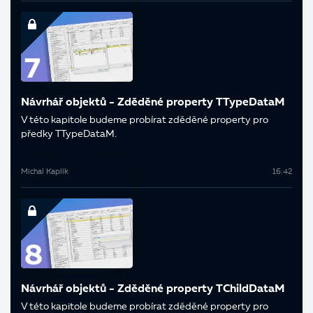
Návrhář objektů - Zděděné property TTypeDataM
V této kapitole budeme probírat zděděné property pro
předky TTypeDataM.
Michal Kaplík
16:42
Návrhář objektů - Zděděné property TChildDataM
V této kapitole budeme probírat zděděné property pro