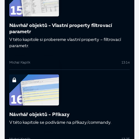
Návrhář objektů - Vlastní property filtrovací
parametr
V této kapitole si probereme vlastní property – filtrovací
parametr.
Michal Kaplík
13:14
Návrhář objektů - Příkazy
V této kapitole se podíváme na příkazy/commandy.