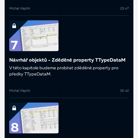
Michal Kaplík
23:47
Návrhář objektů - Zděděné property TTypeDataM
V této kapitole budeme probírat zděděné property pro
předky TTypeDataM.
Michal Kaplík
16:42