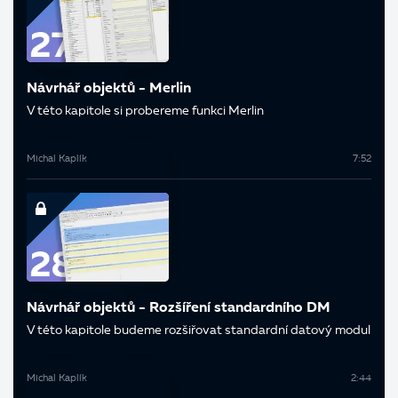
Návrhář objektů - Merlin
V této kapitole si probereme funkci Merlin
Michal Kaplík
7:52
Návrhář objektů - Rozšíření standardního DM
V této kapitole budeme rozšiřovat standardní datový modul
Michal Kaplík
2:44