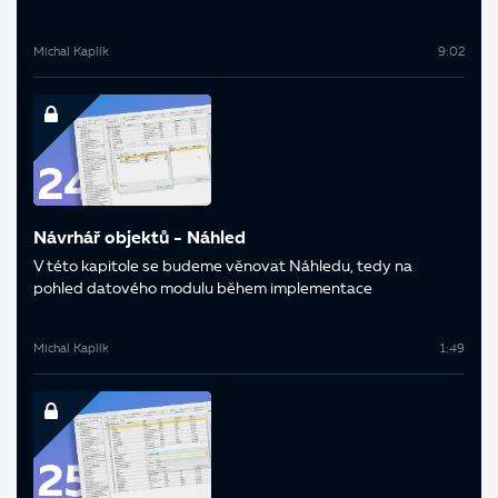
Michal Kaplík
9:02
Návrhář objektů - Náhled
V této kapitole se budeme věnovat Náhledu, tedy na
pohled datového modulu během implementace
Michal Kaplík
1:49