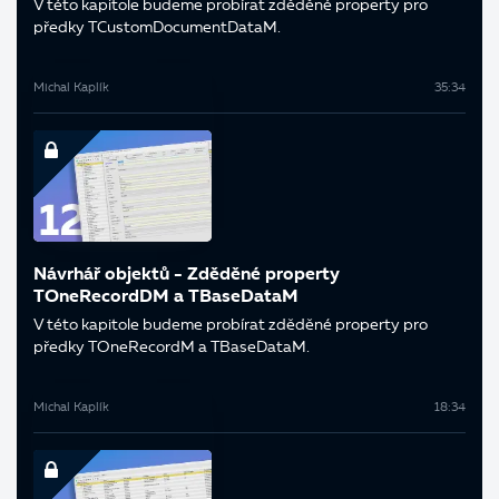
V této kapitole budeme probírat zděděné property pro
předky TCustomDocumentDataM.
Michal Kaplík
35:34
Návrhář objektů - Zděděné property
TOneRecordDM a TBaseDataM
V této kapitole budeme probírat zděděné property pro
předky TOneRecordM a TBaseDataM.
Michal Kaplík
18:34