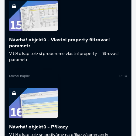
Návrhář objektů - Vlastní property filtrovací
parametr
V této kapitole si probereme vlastní property – filtrovací
parametr.
Michal Kaplík
13:14
Návrhář objektů - Příkazy
V této kapitole se podíváme na příkazy/commandy.