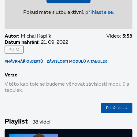
Pokud máte službu aktivní,
přihlaste se.
Autor:
Michal Kaplík
Video:
5:53
Datum nahrání:
21. 09. 2022
KURZ
#NÁVRHÁŘ OBJEKTŮ - ZÁVISLOSTI MODULŮ A TABULEK
Verze
V této kapitole se budeme věnovat závislosti modulů a
tabulek.
Položit dotaz
Playlist
38 videí