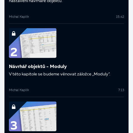
nastavení návrháře objektů.
Michal Kaplík
15:42
Návrhář objektů - Moduly
V této kapitole se budeme věnovat záložce „Moduly“.
Michal Kaplík
7:13