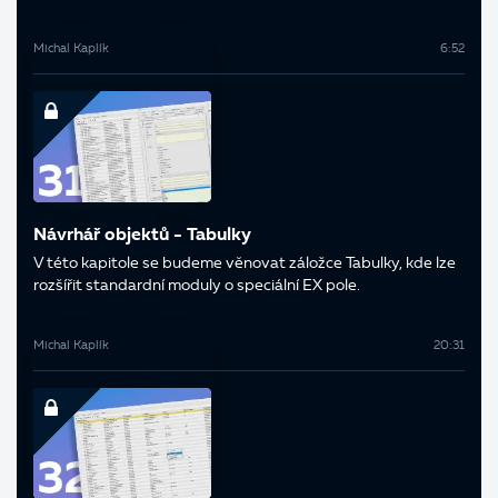
Michal Kaplík
6:52
Návrhář objektů - Tabulky
V této kapitole se budeme věnovat záložce Tabulky, kde lze
rozšířit standardní moduly o speciální EX pole.
Michal Kaplík
20:31