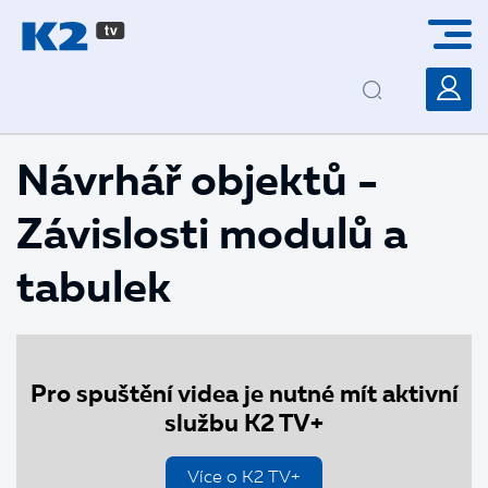
PŘESKOČIT NAVIGACI
Návrhář objektů -
Závislosti modulů a
tabulek
Pro spuštění videa je nutné mít aktivní
službu K2 TV+
Více o K2 TV+