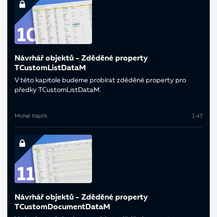
Návrhář objektů - Zděděné property
TCustomListDataM
V této kapitole budeme probírat zděděné property pro
předky TCustomListDataM.
Michal Kaplík
1:47
Návrhář objektů - Zděděné property
TCustomDocumentDataM