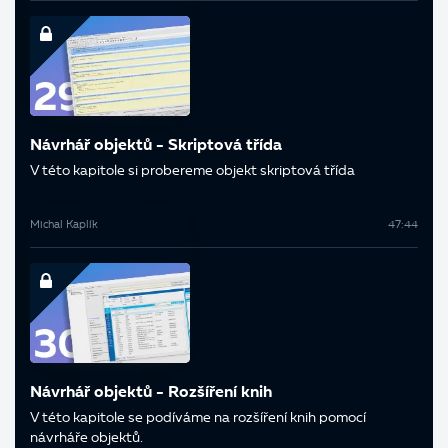
Návrhář objektů - Skriptová třída
V této kapitole si probereme objekt skriptová třída
Michal Kaplík
47:44
Návrhář objektů - Rozšíření knih
V této kapitole se podíváme na rozšíření knih pomocí
návrháře objektů.