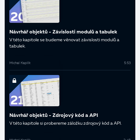
Návrhář objektů - Závislosti modulů a tabulek
V této kapitole se budeme věnovat závislosti modulů a
tabulek.
Michal Kaplík
5:53
Návrhář objektů - Zdrojový kód a API
V této kapitole si probereme záložku zdrojový kód a API.