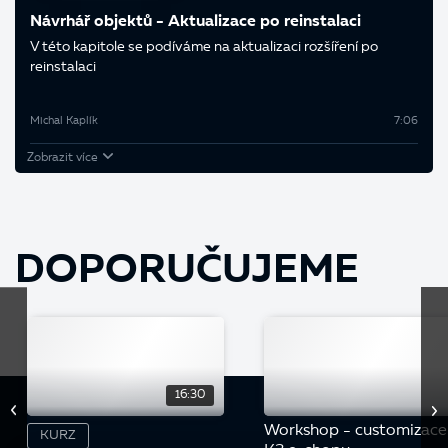
Návrhář objektů - Aktualizace po reinstalaci
V této kapitole se podíváme na aktualizaci rozšíření po
reinstalaci
Michal Kaplík
7:06
Zobrazit více
DOPORUČUJEME
16:30
Workshop - customizace
KURZ