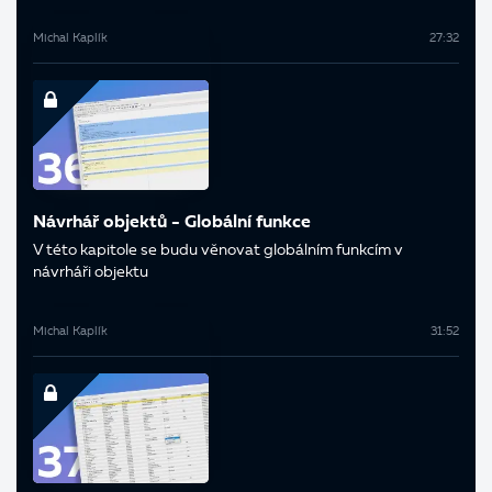
Michal Kaplík
27:32
Návrhář objektů - Globální funkce
V této kapitole se budu věnovat globálním funkcím v
návrháři objektu
Michal Kaplík
31:52