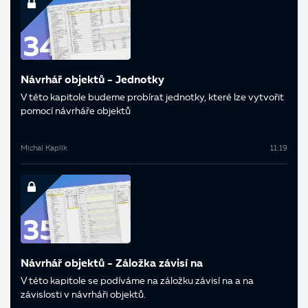
Návrhář objektů - Jednotky
V této kapitole budeme probírat jednotky, které lze vytvořit
pomocí návrháře objektů
Michal Kaplík
11:19
Návrhář objektů - Záložka závisí na
V této kapitole se podíváme na záložku závisí na a na
závislosti v návrháři objektů.