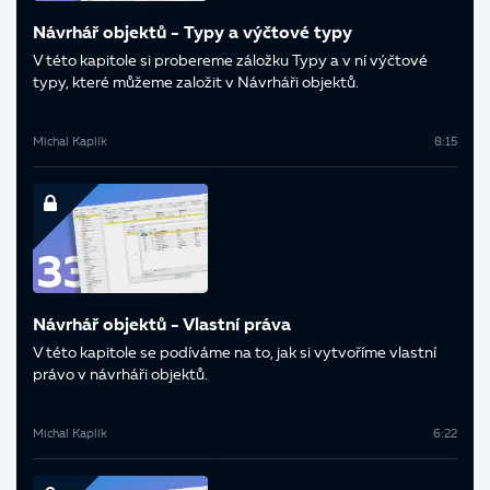
Návrhář objektů - Typy a výčtové typy
V této kapitole si probereme záložku Typy a v ní výčtové
typy, které můžeme založit v Návrháři objektů.
Michal Kaplík
8:15
Návrhář objektů - Vlastní práva
V této kapitole se podíváme na to, jak si vytvoříme vlastní
právo v návrháři objektů.
Michal Kaplík
6:22