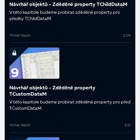
Návrhář objektů - Zděděné property TChildDataM
V této kapitole budeme probírat zděděné property pro
předky TChildDataM.
Michal Kaplík
2:09
Návrhář objektů - Zděděné property
TCustomDataM
V této kapitole budeme probírat zděděné property pro před
TCustomDataM.
Michal Kaplík
3:21