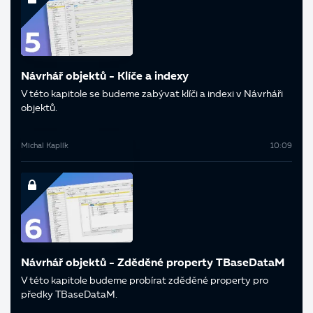
Návrhář objektů - Klíče a indexy
V této kapitole se budeme zabývat klíči a indexi v Návrháři
objektů.
Michal Kaplík
10:09
Návrhář objektů - Zděděné property TBaseDataM
V této kapitole budeme probírat zděděné property pro
předky TBaseDataM.