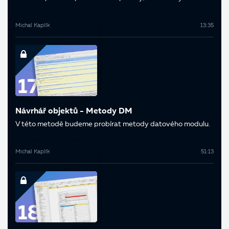
Michal Kaplík
13:35
Návrhář objektů - Metody DM
V této metodě budeme probírat metody datového modulu.
Michal Kaplík
51:13