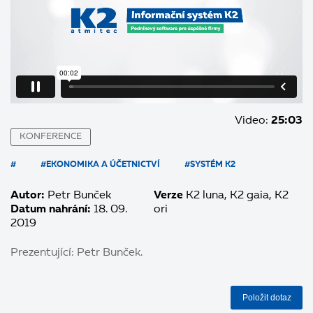
Video:
25:03
KONFERENCE
#
#EKONOMIKA A ÚČETNICTVÍ
#SYSTÉM K2
Autor:
Petr Bunček
Verze
K2 luna
K2 gaia
K2
Datum nahrání:
18. 09.
ori
2019
Prezentující: Petr Bunček.
Položit dotaz