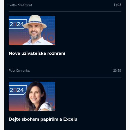
Ivana Klozíková
14:13
Nová uživatelská rozhraní
Petr Červenka
23:59
Dejte sbohem papírům a Excelu