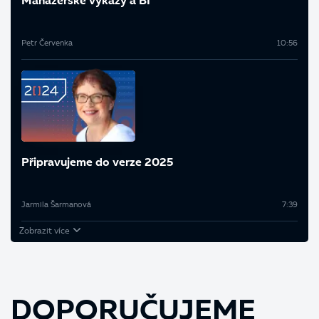
Manažerské výkazy a BI
Petr Červenka
10:56
Připravujeme do verze 2025
Jarmila Šarmanová
7:39
Zobrazit více
DOPORUČUJEME