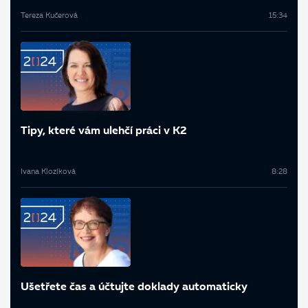
Tereza Kučerová
15:34
Tipy, které vám ulehčí práci v K2
Ivana Klozíková
8:28
Ušetřete čas a účtujte doklady automaticky