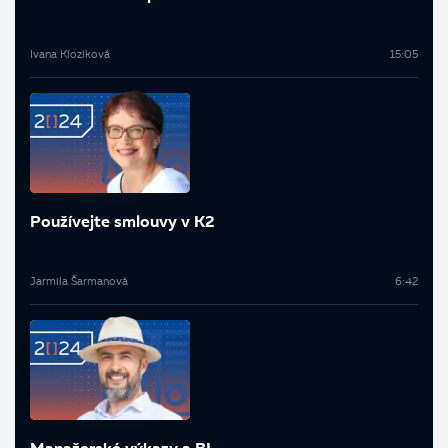
Ivana Klozíková
15:05
Používejte smlouvy v K2
Jarmila Šarmanová
6:42