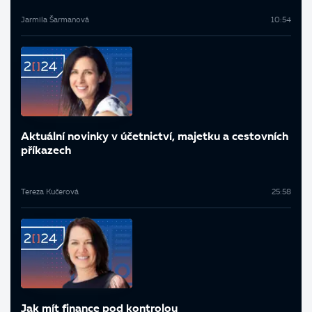
Jarmila Šarmanová
10:54
Aktuální novinky v účetnictví, majetku a cestovních
příkazech
Tereza Kučerová
25:58
Jak mít finance pod kontrolou