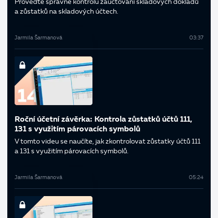
Proveďte správně kontrolu zaúčtování skladových dokladů
a zůstatků na skladových účtech.
Jarmila Šarmanová
03:37
Roční účetní závěrka: Kontrola zůstatků účtů 111,
131 s využitím párovacích symbolů
V tomto videu se naučíte, jak zkontrolovat zůstatky účtů 111
a 131 s využitím párovacích symbolů.
Jarmila Šarmanová
05:24