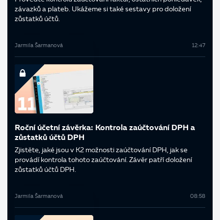
závazků a plateb. Ukážeme si také sestavy pro doložení
zůstatků účtů.
Jarmila Šarmanová
12:47
Roční účetní závěrka: Kontrola zaúčtování DPH a
zůstatků účtů DPH
Zjistěte, jaké jsou v K2 možnosti zaúčtování DPH, jak se
provádí kontrola tohoto zaúčtování. Závěr patří doložení
zůstatků účtů DPH.
Jarmila Šarmanová
08:58