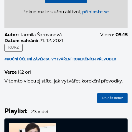
Pokud máte službu aktivní,
přihlaste se.
Autor:
Jarmila Šarmanová
Video:
05:15
Datum nahrání:
21. 12. 2021
KURZ
#ROČNÍ ÚČETNÍ ZÁVĚRKA: VYTVÁŘENÍ KOREKČNÍCH PŘEVODEK
Verze
K2 ori
V tomto videu zjistíte, jak vytvářet korekční převodky.
Položit dotaz
Playlist
23 videí