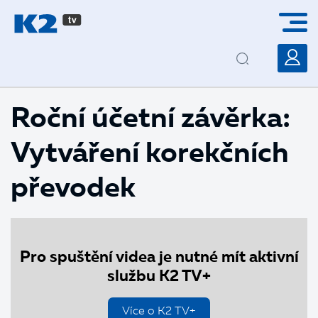
PŘESKOČIT NAVIGACI
Roční účetní závěrka:
Vytváření korekčních
převodek
Pro spuštění videa je nutné mít aktivní
službu K2 TV+
Více o K2 TV+