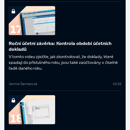
Roční účetní závěrka: Kontrola období účetních
dokladů
V tomto videu zjistíte, jak zkontrolovat, že doklady, které
spadají do příslušného roku, jsou také zaúčtovány v číselné
řadě daného roku.
Jarmila Šarmanová
02:53