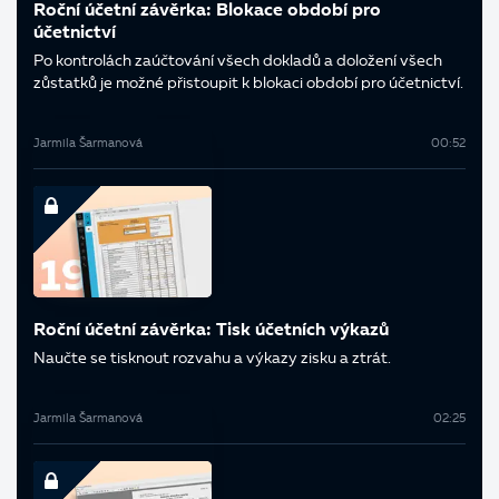
Roční účetní závěrka: Blokace období pro
účetnictví
Po kontrolách zaúčtování všech dokladů a doložení všech
zůstatků je možné přistoupit k blokaci období pro účetnictví.
Jarmila Šarmanová
00:52
Roční účetní závěrka: Tisk účetních výkazů
Naučte se tisknout rozvahu a výkazy zisku a ztrát.
Jarmila Šarmanová
02:25