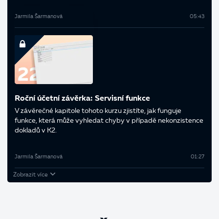
Jarmila Šarmanová
05:43
Roční účetní závěrka: Servisní funkce
V závěrečné kapitole tohoto kurzu zjistíte, jak funguje
funkce, která může vyhledat chyby v případě nekonzistence
dokladů v K2.
Jarmila Šarmanová
01:27
Zobrazit více