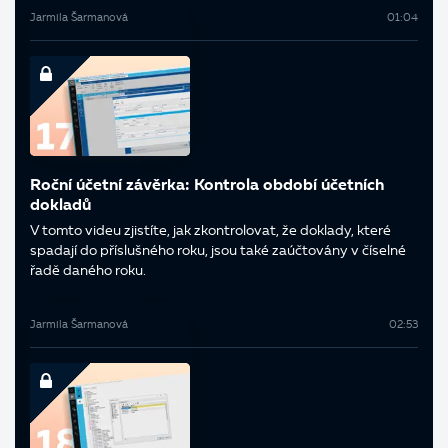
Jarmila Šarmanová
01:04
Roční účetní závěrka: Kontrola období účetních
dokladů
V tomto videu zjistíte, jak zkontrolovat, že doklady, které
spadají do příslušného roku, jsou také zaúčtovány v číselné
řadě daného roku.
Jarmila Šarmanová
02:53