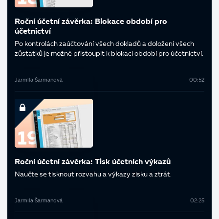
Roční účetní závěrka: Blokace období pro
účetnictví
Po kontrolách zaúčtování všech dokladů a doložení všech
zůstatků je možné přistoupit k blokaci období pro účetnictví.
Jarmila Šarmanová
00:52
Roční účetní závěrka: Tisk účetních výkazů
Naučte se tisknout rozvahu a výkazy zisku a ztrát.
Jarmila Šarmanová
02:25