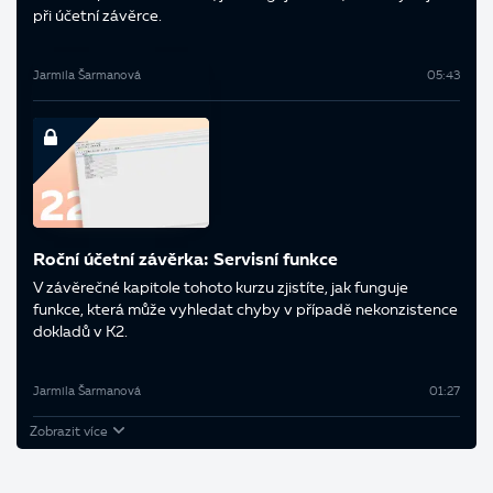
při účetní závěrce.
Jarmila Šarmanová
05:43
Roční účetní závěrka: Servisní funkce
V závěrečné kapitole tohoto kurzu zjistíte, jak funguje
funkce, která může vyhledat chyby v případě nekonzistence
dokladů v K2.
Jarmila Šarmanová
01:27
Zobrazit více