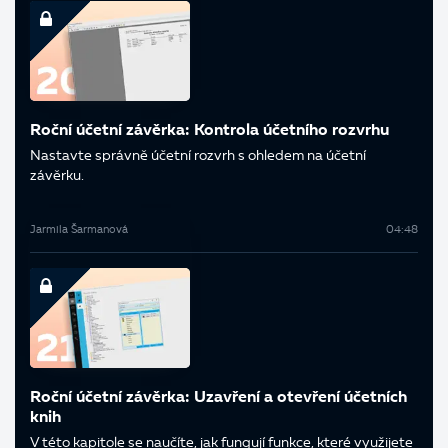
Roční účetní závěrka: Kontrola účetního rozvrhu
Nastavte správně účetní rozvrh s ohledem na účetní
závěrku.
Jarmila Šarmanová
04:48
Roční účetní závěrka: Uzavření a otevření účetních
knih
V této kapitole se naučíte, jak fungují funkce, které využijete