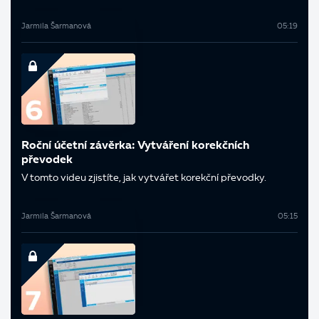
Jarmila Šarmanová
05:19
Roční účetní závěrka: Vytváření korekčních
převodek
V tomto videu zjistíte, jak vytvářet korekční převodky.
Jarmila Šarmanová
05:15