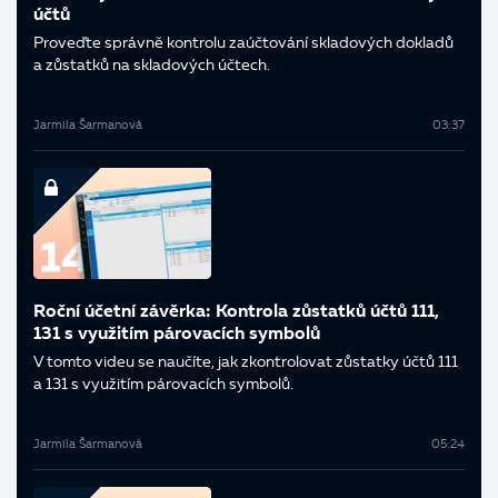
účtů
Proveďte správně kontrolu zaúčtování skladových dokladů
a zůstatků na skladových účtech.
Jarmila Šarmanová
03:37
Roční účetní závěrka: Kontrola zůstatků účtů 111,
131 s využitím párovacích symbolů
V tomto videu se naučíte, jak zkontrolovat zůstatky účtů 111
a 131 s využitím párovacích symbolů.
Jarmila Šarmanová
05:24