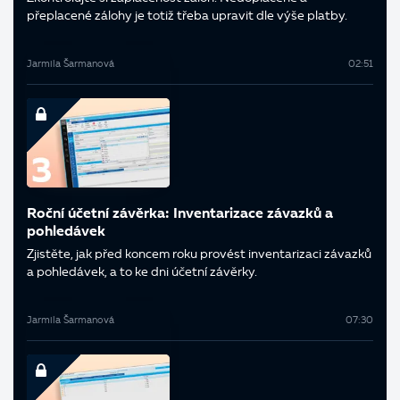
přeplacené zálohy je totiž třeba upravit dle výše platby.
Jarmila Šarmanová
02:51
Roční účetní závěrka: Inventarizace závazků a
pohledávek
Zjistěte, jak před koncem roku provést inventarizaci závazků
a pohledávek, a to ke dni účetní závěrky.
Jarmila Šarmanová
07:30