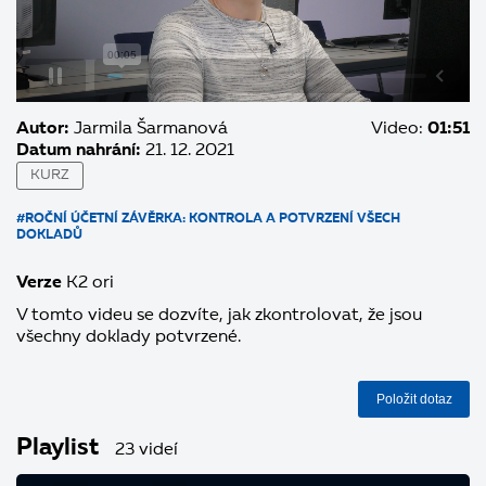
Autor:
Jarmila Šarmanová
Video:
01:51
Datum nahrání:
21. 12. 2021
KURZ
#ROČNÍ ÚČETNÍ ZÁVĚRKA: KONTROLA A POTVRZENÍ VŠECH
DOKLADŮ
Verze
K2 ori
V tomto videu se dozvíte, jak zkontrolovat, že jsou
všechny doklady potvrzené.
Položit dotaz
Playlist
23 videí