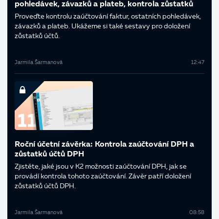
pohledávek, závazků a plateb, kontrola zůstatků
Proveďte kontrolu zaúčtování faktur, ostatních pohledávek,
závazků a plateb. Ukážeme si také sestavy pro doložení
zůstatků účtů.
Jarmila Šarmanová
12:47
Roční účetní závěrka: Kontrola zaúčtování DPH a
zůstatků účtů DPH
Zjistěte, jaké jsou v K2 možnosti zaúčtování DPH, jak se
provádí kontrola tohoto zaúčtování. Závěr patří doložení
zůstatků účtů DPH.
Jarmila Šarmanová
08:58