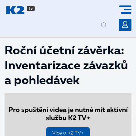
PŘESKOČIT NAVIGACI
Roční účetní závěrka:
Inventarizace závazků
a pohledávek
Pro spuštění videa je nutné mít aktivní
službu K2 TV+
Více o K2 TV+