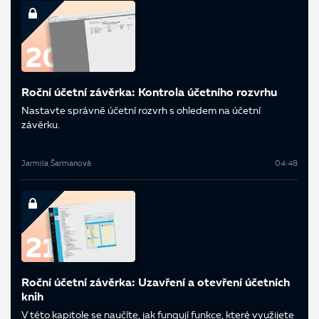
Roční účetní závěrka: Kontrola účetního rozvrhu
Nastavte správně účetní rozvrh s ohledem na účetní
závěrku.
Jarmila Šarmanová
04:48
Roční účetní závěrka: Uzavření a otevření účetních
knih
V této kapitole se naučíte, jak fungují funkce, které využijete