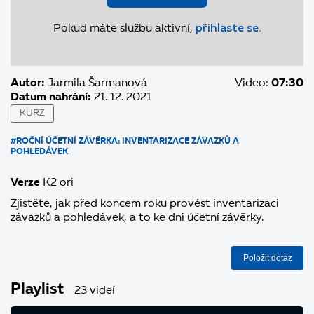
Pokud máte službu aktivní,
přihlaste se.
Autor:
Jarmila Šarmanová
Video:
07:30
Datum nahrání:
21. 12. 2021
KURZ
#ROČNÍ ÚČETNÍ ZÁVĚRKA: INVENTARIZACE ZÁVAZKŮ A
POHLEDÁVEK
Verze
K2 ori
Zjistěte, jak před koncem roku provést inventarizaci
závazků a pohledávek, a to ke dni účetní závěrky.
Položit dotaz
Playlist
23 videí