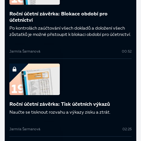
Roční účetní závěrka: Blokace období pro
účetnictví
Po kontrolách zaúčtování všech dokladů a doložení všech
zůstatků je možné přistoupit k blokaci období pro účetnictví.
Jarmila Šarmanová
00:52
Roční účetní závěrka: Tisk účetních výkazů
Naučte se tisknout rozvahu a výkazy zisku a ztrát.
Jarmila Šarmanová
02:25