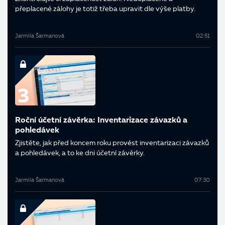
přeplacené zálohy je totiž třeba upravit dle výše platby.
Jarmila Šarmanová
02:51
Roční účetní závěrka: Inventarizace závazků a
pohledávek
Zjistěte, jak před koncem roku provést inventarizaci závazků
a pohledávek, a to ke dni účetní závěrky.
Jarmila Šarmanová
07:30