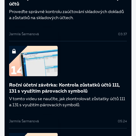
účtů
Proveďte správně kontrolu zaúčtování skladových dokladů
a zůstatků na skladových účtech.
Jarmila Šarmanová
03:37
Roční účetní závěrka: Kontrola zůstatků účtů 111,
131 s využitím párovacích symbolů
V tomto videu se naučíte, jak zkontrolovat zůstatky účtů 111
a 131 s využitím párovacích symbolů.
Jarmila Šarmanová
05:24