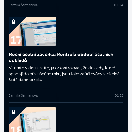
Jarmila Šarmanová
01:04
Roční účetní závěrka: Kontrola období účetních
dokladů
V tomto videu zjistíte, jak zkontrolovat, že doklady, které
spadají do příslušného roku, jsou také zaúčtovány v číselné
řadě daného roku.
Jarmila Šarmanová
02:53