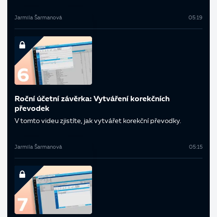
Jarmila Šarmanová
05:19
Roční účetní závěrka: Vytváření korekčních
převodek
V tomto videu zjistíte, jak vytvářet korekční převodky.
Jarmila Šarmanová
05:15