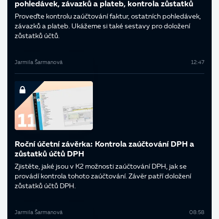
pohledávek, závazků a plateb, kontrola zůstatků
Proveďte kontrolu zaúčtování faktur, ostatních pohledávek,
závazků a plateb. Ukážeme si také sestavy pro doložení
zůstatků účtů.
Jarmila Šarmanová
12:47
Roční účetní závěrka: Kontrola zaúčtování DPH a
zůstatků účtů DPH
Zjistěte, jaké jsou v K2 možnosti zaúčtování DPH, jak se
provádí kontrola tohoto zaúčtování. Závěr patří doložení
zůstatků účtů DPH.
Jarmila Šarmanová
08:58