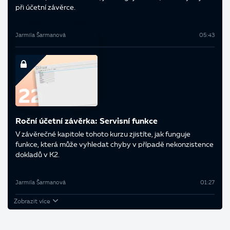
při účetní závěrce.
Jarmila Šarmanová
05:43
Roční účetní závěrka: Servisní funkce
V závěrečné kapitole tohoto kurzu zjistíte, jak funguje
funkce, která může vyhledat chyby v případě nekonzistence
dokladů v K2.
Jarmila Šarmanová
01:27
Zobrazit více