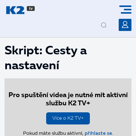
PŘESKOČIT NAVIGACI
Skript: Cesty a
nastavení
Pro spuštění videa je nutné mít aktivní
službu K2 TV+
Více o K2 TV+
Pokud máte službu aktivní,
přihlaste se.