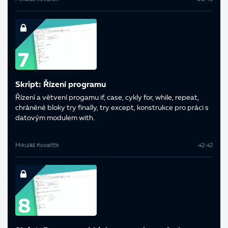
Skript: Řízení programu
Řízení a větvení progamu if, case, cykly for, while, repeat,
chráněné bloky try finally, try except, konstrukce pro práci s
datovým modulem with.
Mikuláš Kovařčík
42:42