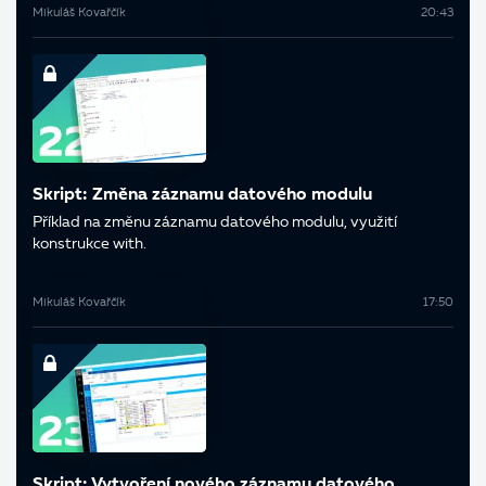
Mikuláš Kovařčík
20:43
Skript: Změna záznamu datového modulu
Příklad na změnu záznamu datového modulu, využití
konstrukce with.
Mikuláš Kovařčík
17:50
Skript: Vytvoření nového záznamu datového