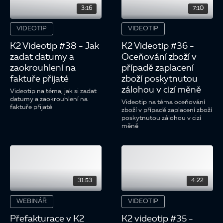
3:16
7:10
VIDEOTIP
VIDEOTIP
K2 Videotip #38 - Jak
K2 Videotip #36 -
zadat datumy a
Oceňování zboží v
zaokrouhlení na
případě zaplacení
faktuře přijaté
zboží poskytnutou
zálohou v cizí měně
Videotip na téma, jak si zadat
datumy a zaokrouhlení na
Videotip na téma oceňování
faktuře přijaté
zboží v případě zaplacení zboží
poskytnutou zálohou v cizí
měně
31:53
4:22
WEBINÁŘ
VIDEOTIP
Přefakturace v K2
K2 videotip #35 -