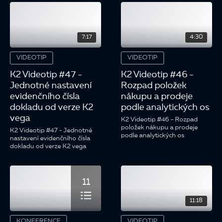
7:17
4:30
VIDEOTIP
VIDEOTIP
K2 Videotip #47 -
K2 Videotip #46 -
Jednotné nastavení
Rozpad položek
evidenčního čísla
nákupu a prodeje
dokladu od verze K2
podle analytických os
vega
K2 Videotip #46 - Rozpad
položek nákupu a prodeje
K2 Videotip #47 - Jednotné
podle analytických os
nastavení evidenčního čísla
dokladu od verze K2 vega
11
11:18
KONFERENCE
VIDEOTIP