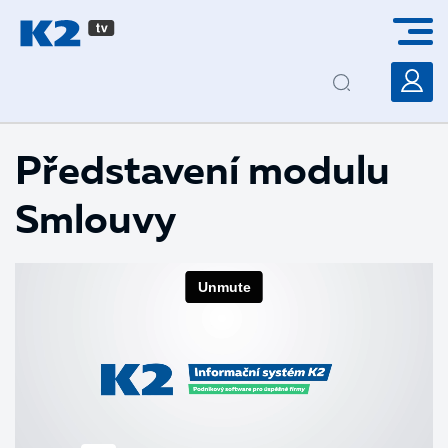
PŘESKOČIT NAVIGACI
Představení modulu
Smlouvy