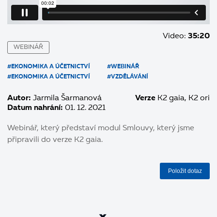
Video:
35:20
WEBINÁŘ
#EKONOMIKA A ÚČETNICTVÍ
#WEBINÁŘ
#EKONOMIKA A ÚČETNICTVÍ
#VZDĚLÁVÁNÍ
Autor:
Jarmila Šarmanová
Verze
K2 gaia
K2 ori
Datum nahrání:
01. 12. 2021
Webinář, který představí modul Smlouvy, který jsme
připravili do verze K2 gaia.
Položit dotaz