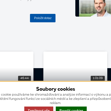
Položit dotaz
46:44
1:01:09
Soubory cookies
WEBINÁŘ
 cookie používáme ke shromažďování a analýze informací o výkonu a p
í tým: Plán nákupu
Produkce obalů EKO-KOM
ištění fungování funkcí ze sociálních médií a ke zlepšení a přizpůsoben
ování
reklam.
Zamítnout vše
Povolit cookies