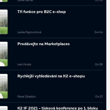
Lukáš Santer
03:56
Tři funkce pro B2C e-shop
Lenka Pejznochová
04:04
Prodávejte na Marketplaces
Ivan Hruda
04:39
Rychlejší vyhledávání na K2 e-shopu
Pavel Dziadzio
04:27
K2 IF 2021 - tisková konference po 1. bloku