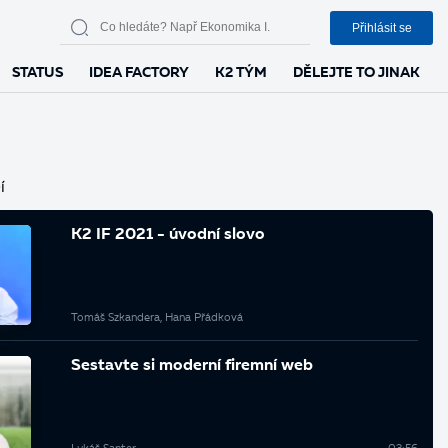
Přihlásit se
STATUS
IDEA FACTORY
K2 TÝM
DĚLEJTE TO JINAK
í
K2 IF 2021 - úvodní slovo
Tomáš Szkandera, Hana Přádková
Sestavte si moderní firemní web