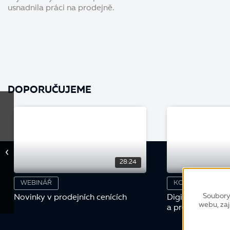
usnadnila práci na prodejně.
DOPORUČUJEME
28:24
WEBINÁŘ
KONFERENCE
Soubory
Novinky v prodejních cenících
Digitální nákupn
webu, zaj
a proces schval