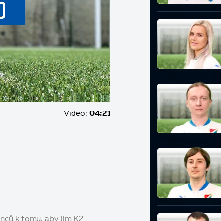
Video:
04:21
nců k tomu, aby jim K2