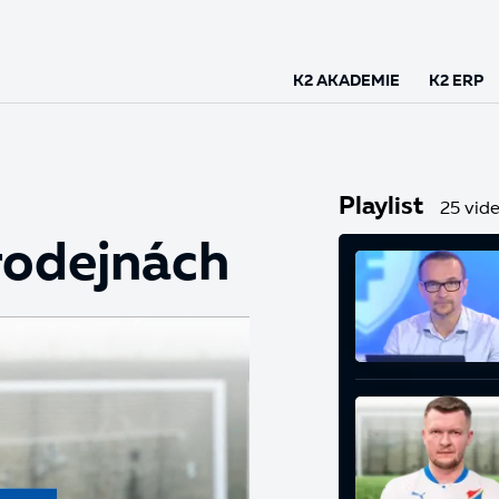
K2 AKADEMIE
K2 ERP
Playlist
25 vide
prodejnách