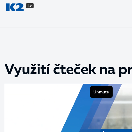
PŘESKOČIT NAVIGACI
Využití čteček na 