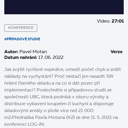
Video:
27:01
KONFERENCE
#PŘÍPADOVÉ STUDIE
Autor:
Pavel Motan
Verze
Datum nahrání:
17. 06. 2022
Jak zvýšit rychlost expedice, omezit počet chyb a snížit
náklady na vychystání? Proč nestačí jen nasadit SW
řešení řízeného skladu a na co si dát pozor při
implementaci? Poslechněte si případovou studii ze
společnosti UBC, která podniká v oboru výroby a
distribuce vybavení koupelen či kuchyní a disponuje
skladovými areály o ploše více než 21 000
m2.Přednáška Pavla Motana (K2) ze dne 11. 5. 2021 na
konferenci LOG-IN.