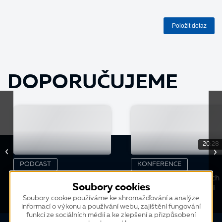
Položit dotaz
DOPORUČUJEME
20:28
PODCAST
KONFERENCE
BIOMAC s.r.o. | zákaznický
Digitalizace logistických
Soubory cookies
příběh
procesů ve společnosti
Dexis Slovakia
Soubory cookie používáme ke shromažďování a analýze
informací o výkonu a používání webu, zajištění fungování
funkcí ze sociálních médií a ke zlepšení a přizpůsobení