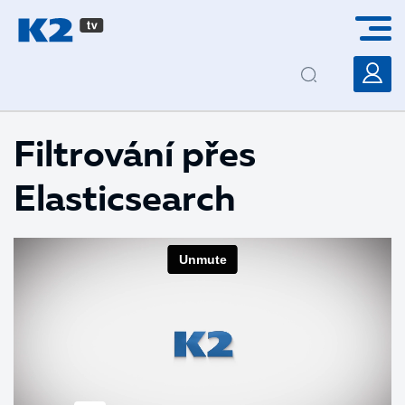
PŘESKOČIT NAVIGACI
Filtrování přes
Elasticsearch