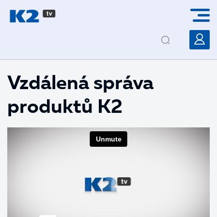
PŘESKOČIT NAVIGACI
Vzdálená správa
produktů K2