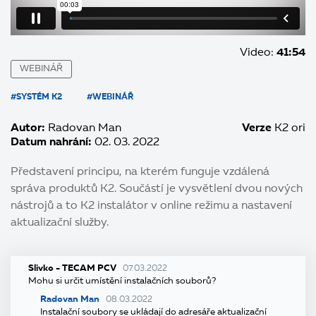
Video:
41:54
WEBINÁŘ
#SYSTÉM K2
#WEBINÁŘ
Autor:
Radovan Man
Verze
K2 ori
Datum nahrání:
02. 03. 2022
Představení principu, na kterém funguje vzdálená
správa produktů K2. Součástí je vysvětlení dvou nových
nástrojů a to K2 instalátor v online režimu a nastavení
aktualizační služby.
Slivko - TECAM PCV
07.03.2022
Mohu si určit umístění instalačních souborů?
Radovan Man
08.03.2022
Instalační soubory se ukládají do adresáře aktualizační