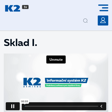
PŘESKOČIT NAVIGACI
Sklad I.