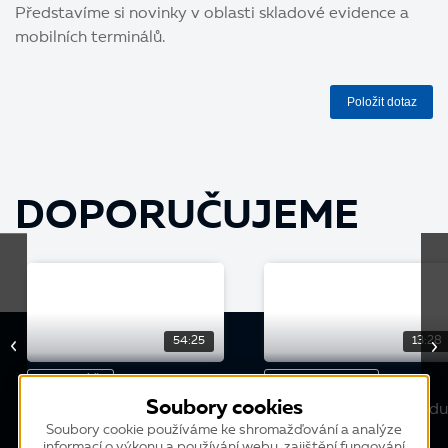
Představíme si novinky v oblasti skladové evidence a
mobilních terminálů.
Položit dotaz
DOPORUČUJEME
54:25
13:28
WEBINÁŘ
KONFERENCE
Soubory cookies
Inventury
Rychlejší práce ve skladu
Soubory cookie používáme ke shromažďování a analýze
informací o výkonu a používání webu, zajištění fungování