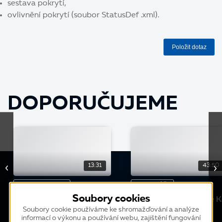
sestava pokrytí,
ovlivnění pokrytí (soubor StatusDef .xml).
Položit dotaz
DOPORUČUJEME
13:31
43:50
KONFERENCE
WEBINÁŘ
Soubory cookies
Standardní řešení pro
Jak využít nové funkce 
standardní sklady
WMS pro perfektní
Soubory cookie používáme ke shromažďování a analýze
informací o výkonu a používání webu, zajištění fungování
skladovou evidenci