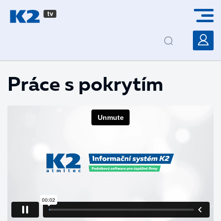
PŘESKOČIT NAVIGACI
Práce s pokrytím